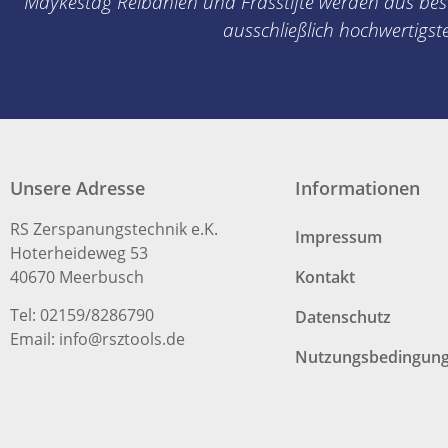
Maykestag Reibahlen und Frässtifte werden aus best
ausschließlich hochwertigs
Unsere Adresse
Informationen
RS Zerspanungstechnik e.K.
Impressum
Hoterheideweg 53
40670 Meerbusch
Kontakt
Tel: 02159/8286790
Datenschutz
Email: info@rsztools.de
Nutzungsbedingun