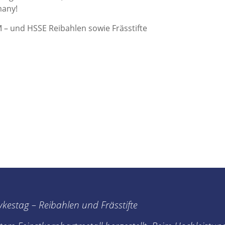
many!
– und HSSE Reibahlen sowie Frässtifte
kestag – Reibahlen und Frässtifte