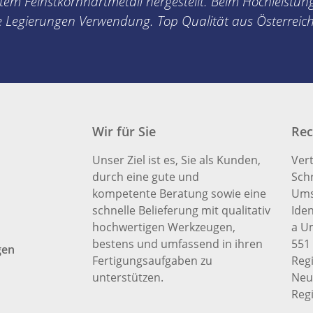
em Feinstkornhartmetall hergestellt. Beim Hochleistung
te Legierungen Verwendung. Top Qualität aus Österreic
Wir für Sie
Rec
Unser Ziel ist es, Sie als Kunden,
Ver
durch eine gute und
Schr
kompetente Beratung sowie eine
Ums
schnelle Belieferung mit qualitativ
Ide
hochwertigen Werkzeugen,
a U
bestens und umfassend in ihren
551
gen
Fertigungsaufgaben zu
Regi
unterstützen.
Neu
Reg