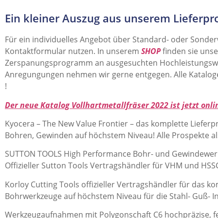
Ein kleiner Auszug aus unserem Lieferp
Für ein individuelles Angebot über Standard- oder Sonde
Kontaktformular nutzen. In unserem
SHOP
finden sie uns
Zerspanungsprogramm an ausgesuchten Hochleistungswer
Anregungungen nehmen wir gerne entgegen. Alle Katalog
!
Der neue Katalog Vollhartmetallfräser 2022 ist jetzt onlin
Kyocera – The New Value Frontier – das komplette Liefer
Bohren, Gewinden auf höchstem Niveau! Alle Prospekte a
SUTTON TOOLS High Performance Bohr- und Gewindewerk
Offizieller Sutton Tools Vertragshändler für VHM und HS
Korloy Cutting Tools offizieller Vertragshändler für das 
Bohrwerkzeuge auf höchstem Niveau für die Stahl- Guß- I
Werkzeugaufnahmen mit Polygonschaft C6 hochpräzise, fe