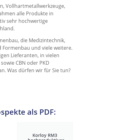
n, Vollhartmetallwerkzeuge,
hmen alle Produkte in
ativ sehr hochwertige
chland.
nenbau, die Medizintechnik,
d Formenbau und viele weitere.
gen Lieferanten, in vielen
l sowie CBN oder PKD
n. Was dürfen wir für Sie tun?
spekte als PDF:
Korloy RM3