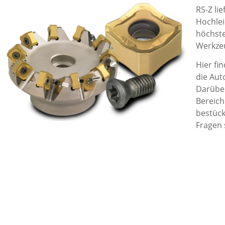
RS-Z li
Hochlei
höchste
Werkzeu
Hier fi
die Aut
Darüber
Bereic
bestück
Fragen 