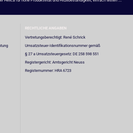
Helica für hohe Produktivität und Hitzebeständigkeit, einfach testen ....
RECHTLICHE ANGABEN
Vertretungsberechtigt: René Schrick
atung
Umsatzsteuer-Identifikationsnummer gemäß
§ 27 a Umsatzsteuergesetz: DE 258 598 551
Registergericht: Amtsgericht Neuss
Registernummer: HRA 6723