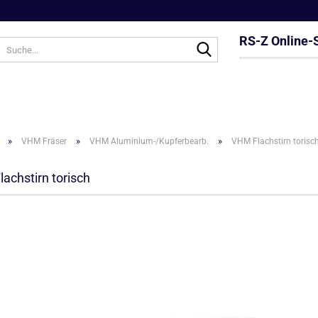
RS-Z Online-
Suche...
»
»
»
VHM Fräser
VHM Aluminium-/Kupferbearb.
VHM Flachstirn torisc
achstirn torisch