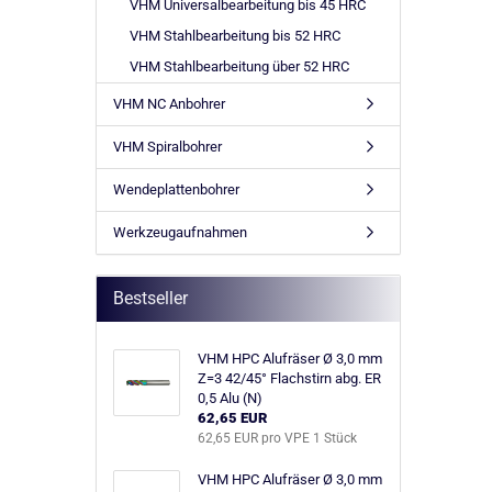
VHM Universalbearbeitung bis 45 HRC
VHM Stahlbearbeitung bis 52 HRC
VHM Stahlbearbeitung über 52 HRC
VHM NC Anbohrer
VHM Spiralbohrer
Wendeplattenbohrer
Werkzeugaufnahmen
Bestseller
VHM HPC Alufräser Ø 3,0 mm
Z=3 42/45° Flachstirn abg. ER
0,5 Alu (N)
62,65 EUR
62,65 EUR pro VPE 1 Stück
VHM HPC Alufräser Ø 3,0 mm