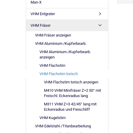
Man-X
VHM Entgrater
VHM Fräser
VHM Fräser anzeigen
VHM Aluminium-/Kupferbearb.
VHM Aluminium-/Kupferbearb.
anzeigen
VHM Flachstirn
VHM Flachstirn torisch
VHM Flachstirn torisch anzeigen
M410 VHM Minifräser Z=2 30° mit
Freischl. Eckenradius lang
M311 VHM Z=3 42/45° lang mit
Eckenradius und Freischliff
VHM Kugelstirn
VHM Edelstahl-/Titanbearbeitung