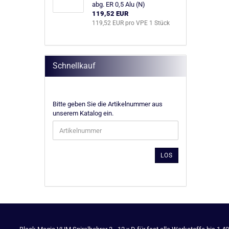
abg. ER 0,5 Alu (N)
119,52 EUR
119,52 EUR pro VPE 1 Stück
Schnellkauf
BITTE
Bitte geben Sie die Artikelnummer aus
GEBEN
unserem Katalog ein.
SIE
DIE
ARTIKELNUMMER
AUS
LOS
UNSEREM
KATALOG
EIN.