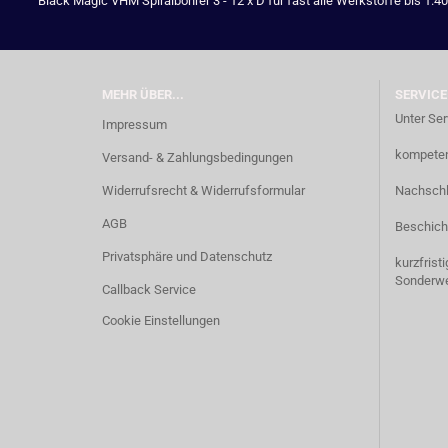
Black Magic VHM Spiralbohrer 3 - 12 x D für fast alle Werkstoffe bis 1.4
MEHR ÜBER...
SERVICE
Unter Ser
Impressum
kompetent
Versand- & Zahlungsbedingungen
Widerrufsrecht & Widerrufsformular
Nachschl
AGB
Beschich
Privatsphäre und Datenschutz
kurzfrist
Sonderw
Callback Service
Cookie Einstellungen