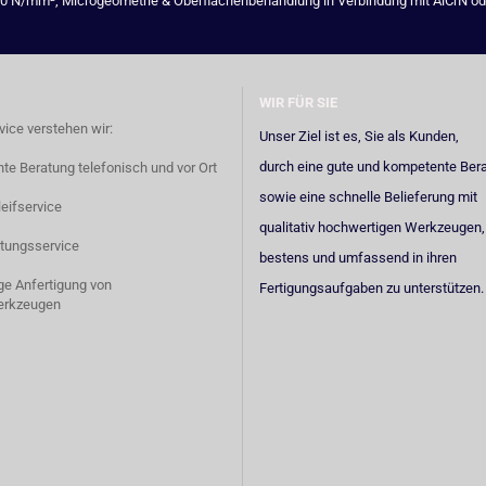
00 N/mm², Microgeometrie & Oberflächenbehandlung in Verbindung mit AlCrN oder 
WIR FÜR SIE
vice verstehen wir:
Unser Ziel ist es, Sie als Kunden,
durch eine gute und kompetente Ber
e Beratung telefonisch und vor Ort
sowie eine schnelle Belieferung mit
eifservice
qualitativ hochwertigen Werkzeugen,
tungsservice
bestens und umfassend in ihren
ige Anfertigung von
Fertigungsaufgaben zu unterstützen.
erkzeugen