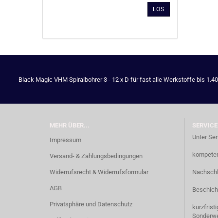
AUS
LOS
UNSEREM
KATALOG
EIN.
Black Magic VHM Spiralbohrer 3 - 12 x D für fast alle Werkstoffe bis 1.4
MEHR ÜBER...
SERVICE
Unter Ser
Impressum
kompetent
Versand- & Zahlungsbedingungen
Widerrufsrecht & Widerrufsformular
Nachschl
AGB
Beschich
Privatsphäre und Datenschutz
kurzfrist
Sonderw