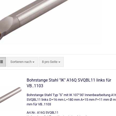
Sortieren nach
pro Seite
Sortieren nach
8 pro Seite
Bohrstange Stahl "IK" A16Q SVQBL11 links für
VB..1103
Bohrstange Stahl Typ "S" mit IK 107°30' Innenbearbeitung A1
SVQBL11 links D=16 mm L=180 mm A=15 mm F=11 mm Ø mi
mm für VB..1103
Art.Nr.: A16Q SVQBL11