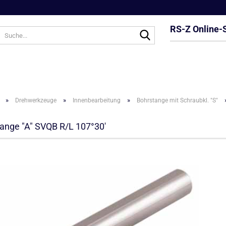
RS-Z Online-
Suche...
»
»
»
Drehwerkzeuge
Innenbearbeitung
Bohrstange mit Schraubkl. "S"
ange "A" SVQB R/L 107°30'