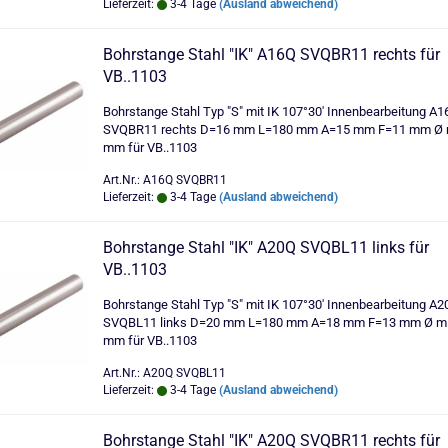
Lieferzeit:
3-4 Tage
(Ausland abweichend)
Bohrstange Stahl "IK" A16Q SVQBR11 rechts für
VB..1103
Bohrstange Stahl Typ "S" mit IK 107°30' Innenbearbeitung A1
SVQBR11 rechts D=16 mm L=180 mm A=15 mm F=11 mm Ø 
mm für VB..1103
Art.Nr.: A16Q SVQBR11
Lieferzeit:
3-4 Tage
(Ausland abweichend)
Bohrstange Stahl "IK" A20Q SVQBL11 links für
VB..1103
Bohrstange Stahl Typ "S" mit IK 107°30' Innenbearbeitung A2
SVQBL11 links D=20 mm L=180 mm A=18 mm F=13 mm Ø mi
mm für VB..1103
Art.Nr.: A20Q SVQBL11
Lieferzeit:
3-4 Tage
(Ausland abweichend)
Bohrstange Stahl "IK" A20Q SVQBR11 rechts für