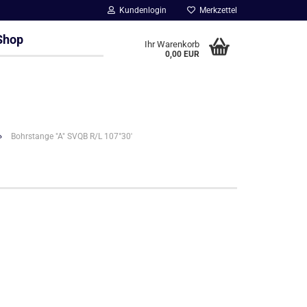
Kundenlogin
Merkzettel
Shop
Ihr Warenkorb
0,00 EUR
»
Bohrstange "A" SVQB R/L 107°30'