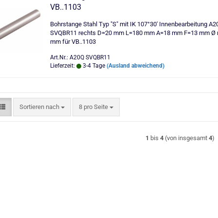
VB..1103
Bohrstange Stahl Typ "S" mit IK 107°30' Innenbearbeitung A2
SVQBR11 rechts D=20 mm L=180 mm A=18 mm F=13 mm Ø 
mm für VB..1103
Art.Nr.: A20Q SVQBR11
Lieferzeit:
3-4 Tage
(Ausland abweichend)
Sortieren nach
pro Seite
Sortieren nach
8 pro Seite
1
bis
4
(von insgesamt
4
)