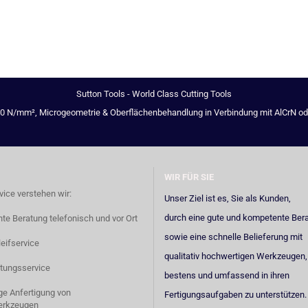
Sutton Tools - World Class Cutting Tools
00 N/mm², Microgeometrie & Oberflächenbehandlung in Verbindung mit AlCrN oder 
WIR FÜR SIE
vice verstehen wir:
Unser Ziel ist es, Sie als Kunden,
durch eine gute und kompetente Ber
e Beratung telefonisch und vor Ort
sowie eine schnelle Belieferung mit
eifservice
qualitativ hochwertigen Werkzeugen,
tungsservice
bestens und umfassend in ihren
ige Anfertigung von
Fertigungsaufgaben zu unterstützen.
erkzeugen