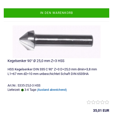
IN DEN WARENKORB
Kegelsenker 90° Ø 25,0 mm Z=3 HSS
HSS Kegelsenker DIN 335 C 90° Z=3 D=25,0 mm dmin=3,8 mm
L1=67 mm d2=10 mm unbeschichtet Schaft DIN 6535HA
Art.Nr.: S335-25,0-3 HSS
Lieferzeit:
3-4 Tage
(Ausland abweichend)
35,01 EUR