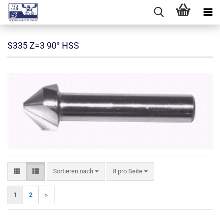
S335 Z=3 90° HSS
Sortieren nach
pro Seite
Sortieren nach
8 pro Seite
1
2
»