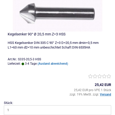
Kegelsenker 90° Ø 20,5 mm Z=3 HSS
HSS Kegelsenker DIN 335 C 90° Z=3 D=20,5 mm dmin=3,5 mm
L1=63 mm d2=10 mm unbeschichtet Schaft DIN 6535HA
Art.Nr.: S335-20,5-3 HSS
Lieferzeit:
3-4 Tage
(Ausland abweichend)
25,42 EUR
25,42 EUR pro VPE 1 Stück
zzgl. 19% MwSt. zzgl.
Versand
Stück: