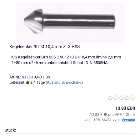
Kegelsenker 90° Ø 10,4 mm Z=3 HSS
HSS Kegelsenker DIN 335 C 90° Z=3 D=10,4 mm dmin= 2,5 mm
L1=50 mm d2=6 mm unbeschichtet Schaft DIN 6535HA
Art.Nr.: S335-10,4-3 HSS
Lieferzeit:
3-4 Tage
(Ausland abweichend)
13,83 EUR
13,83 EUR pro VPE 1 Stück
zzgl. 19% MwSt. zzgl.
Versand
Stück: