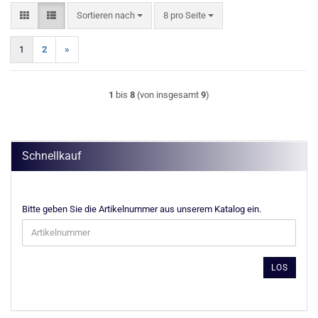
Sortieren nach
pro Seite
Sortieren nach
8 pro Seite
1
2
»
1
bis
8
(von insgesamt
9
)
Schnellkauf
BITTE
Bitte geben Sie die Artikelnummer aus unserem Katalog ein.
GEBEN
SIE
DIE
ARTIKELNUMMER
LOS
AUS
UNSEREM
KATALOG
EIN.