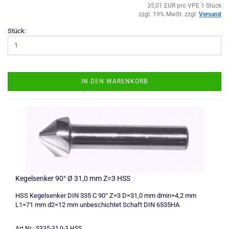
35,01 EUR pro VPE 1 Stück
zzgl. 19% MwSt. zzgl.
Versand
Stück:
IN DEN WARENKORB
Kegelsenker 90° Ø 31,0 mm Z=3 HSS
HSS Kegelsenker DIN 335 C 90° Z=3 D=31,0 mm dmin=4,2 mm
L1=71 mm d2=12 mm unbeschichtet Schaft DIN 6535HA
Art.Nr.: S335-31,0-3 HSS