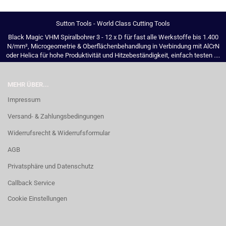
Sutton Tools - World Class Cutting Tools
Black Magic VHM Spiralbohrer 3 - 12 x D für fast alle Werkstoffe bis 1.400
N/mm², Microgeometrie & Oberflächenbehandlung in Verbindung mit AlCrN
oder Helica für hohe Produktivität und Hitzebeständigkeit, einfach testen ....
MEHR ÜBER...
Impressum
Versand- & Zahlungsbedingungen
Widerrufsrecht & Widerrufsformular
AGB
Privatsphäre und Datenschutz
Callback Service
Cookie Einstellungen