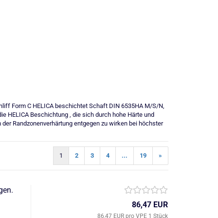
chliff Form C HELICA beschichtet Schaft DIN 6535HA M/S/N,
die HELICA Beschichtung , die sich durch hohe Härte und
m der Randzonenverhärtung entgegen zu wirken bei höchster
1
2
3
4
...
19
»
gen.
86,47 EUR
86,47 EUR pro VPE 1 Stück