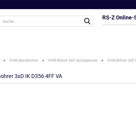
RS-Z Online-
Suche...
»
»
»
VHM Spiralbohrer
VHM Bohrer 3xD spiralgenutet
VHM Bohrer 3xD 
hrer 3xD IK D356 4FF VA