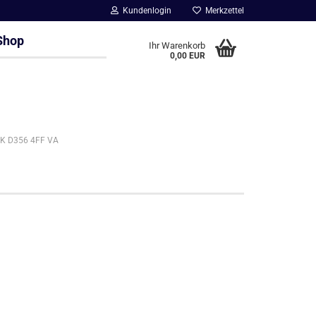
Kundenlogin
Merkzettel
Shop
Ihr Warenkorb
0,00 EUR
IK D356 4FF VA