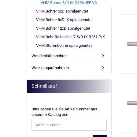
VHM Bohrer 3xD IK D356 4FF VA
VHM Bohrer 5xD spiralgenutet
VHM Bohrer 8xD IK spiralgenutet
VHM Bohrer 12xD spiralgenutet
VHM Bohr-Reibahle H7 5xD IK B261 P/K
VHM Stufenbohrer spiralgenutet
Wendeplattenbohrer
Werkzeugaufnahmen
Schnellkauf
BITTE
Bitte geben Sie die Artikelnummer aus
GEBEN
unserem Katalog ein.
SIE
DIE
ARTIKELNUMMER
AUS