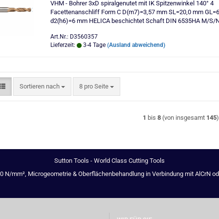
VHM - Bohrer 3xD spiralgenutet mit IK Spitzenwinkel 140° 4
Facettenanschliff Form C D(m7)=3,57 mm SL=20,0 mm GL=
d2(h6)=6 mm HELICA beschichtet Schaft DIN 6535HA M/S/
Art.Nr.: D3560357
Lieferzeit:
3-4 Tage
(Ausland abweichend)
Sortieren nach
pro Seite
Sortieren nach
8 pro Seite
1
bis
8
(von insgesamt
145
Sutton Tools - World Class Cutting Tools
00 N/mm², Microgeometrie & Oberflächenbehandlung in Verbindung mit AlCrN oder 