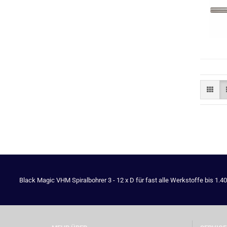
Black Magic VHM Spiralbohrer 3 - 12 x D für fast alle Werkstoffe bis 1.4