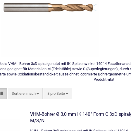
Tools VHM - Bohrer 3xD spiralgenutet mit IK Spitzenwinkel 140° 4 Facettenans
ens geeignet für Materialien M (Edelstähle) sowie S (Superlegierungen), durch 
te sowie Oxidationsbeständigkeit auszeichnet, optimierte Bohrergeometrie u
Produktivität
Sortieren nach
pro Seite
Sortieren nach
8 pro Seite
VHM-Bohrer Ø 3,0 mm IK 140° Form C 3xD spiral
M/S/N
VHM - Bohrer 3xD spiralgenutet mit IK Spitzenwinkel 140° 4