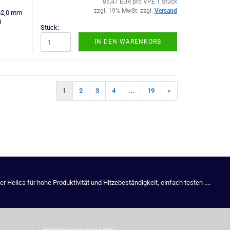
86,47 EUR pro VPE 1 Stück
zzgl. 19% MwSt. zzgl.
Versand
62,0 mm
N
Stück:
IN DEN WARENKORB
1
2
3
4
...
19
»
)
Helica für hohe Produktivität und Hitzebeständigkeit, einfach testen ....