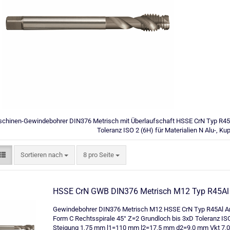
chinen-Gewindebohrer DIN376 Metrisch mit Überlaufschaft HSSE CrN Typ R45Al
Toleranz ISO 2 (6H) für Materialien N Alu-, K
Sortieren nach
pro Seite
Sortieren nach
8 pro Seite
HSSE CrN GWB DIN376 Metrisch M12 Typ R45Al
Gewindebohrer DIN376 Metrisch M12 HSSE CrN Typ R45Al An
Form C Rechtsspirale 45° Z=2 Grundloch bis 3xD Toleranz IS
Steigung 1,75 mm l1=110 mm l2=17,5 mm d2=9,0 mm Vkt 7,