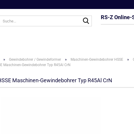
RS-Z Online-
Suche...
»
»
»
Gewindebohrer / Gewindeformer
Maschinen-Gewindebohrer HSSE
E Maschinen-Gewindebohrer Typ R45Al CrN
HSSE Maschinen-Gewindebohrer Typ R45Al CrN