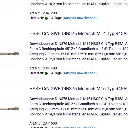
Bohrloch Ø 10,2 mm für Materialien N Alu-, Kupfer- Legierung
Art.Nr.: T2341200
Lieferzeit:
3-4 Tage
(Ausland abweichend)
HSSE CrN GWB DIN376 Metrisch M14 Typ R45Al
Gewindebohrer DIN376 Metrisch M14 HSSE CrN Typ R45Al An
Form C Rechtsspirale 45° Z=2 Grundloch bis 3xD Toleranz IS
Steigung 2,00 mm l1=110 mm l2=20 mm d2=11,0 mm Vkt 9,
Bohrloch Ø 12,0 mm für Materialien N Alu-, Kupfer- Legierung
Art.Nr.: T2341400
Lieferzeit:
3-4 Tage
(Ausland abweichend)
HSSE CrN GWB DIN376 Metrisch M16 Typ R45Al
Gewindebohrer DIN376 Metrisch M16 HSSE CrN Typ R45Al An
Form C Rechtsspirale 45° Z=2 Grundloch bis 3xD Toleranz IS
Steigung 2,00 mm l1=110 mm l2=20 mm d2=12,0 mm Vkt 9,
Bohrloch Ø 14,0 mm für Materialien N Alu-, Kupfer- Legierung
Art.Nr.: T2341600