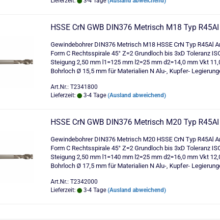
Lieferzeit:
3-4 Tage
(Ausland abweichend)
HSSE CrN GWB DIN376 Metrisch M18 Typ R45Al
Gewindebohrer DIN376 Metrisch M18 HSSE CrN Typ R45Al An
Form C Rechtsspirale 45° Z=2 Grundloch bis 3xD Toleranz IS
Steigung 2,50 mm l1=125 mm l2=25 mm d2=14,0 mm Vkt 11
Bohrloch Ø 15,5 mm für Materialien N Alu-, Kupfer- Legierung
Art.Nr.: T2341800
Lieferzeit:
3-4 Tage
(Ausland abweichend)
HSSE CrN GWB DIN376 Metrisch M20 Typ R45Al
Gewindebohrer DIN376 Metrisch M20 HSSE CrN Typ R45Al An
Form C Rechtsspirale 45° Z=2 Grundloch bis 3xD Toleranz IS
Steigung 2,50 mm l1=140 mm l2=25 mm d2=16,0 mm Vkt 12
Bohrloch Ø 17,5 mm für Materialien N Alu-, Kupfer- Legierung
Art.Nr.: T2342000
Lieferzeit:
3-4 Tage
(Ausland abweichend)