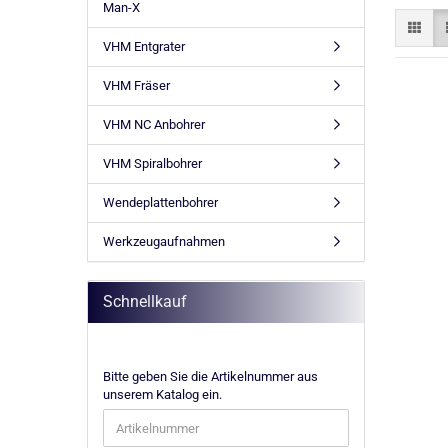
Man-X
VHM Entgrater
VHM Fräser
VHM NC Anbohrer
VHM Spiralbohrer
Wendeplattenbohrer
Werkzeugaufnahmen
Schnellkauf
BITTE
Bitte geben Sie die Artikelnummer aus
GEBEN
unserem Katalog ein.
SIE
DIE
ARTIKELNUMMER