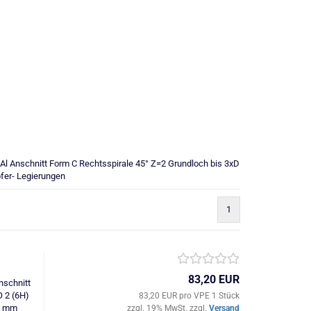
 Anschnitt Form C Rechtsspirale 45° Z=2 Grundloch bis 3xD
upfer- Legierungen
1
83,20 EUR
schnitt
O 2 (6H)
83,20 EUR pro VPE 1 Stück
0 mm
zzgl. 19% MwSt. zzgl.
Versand