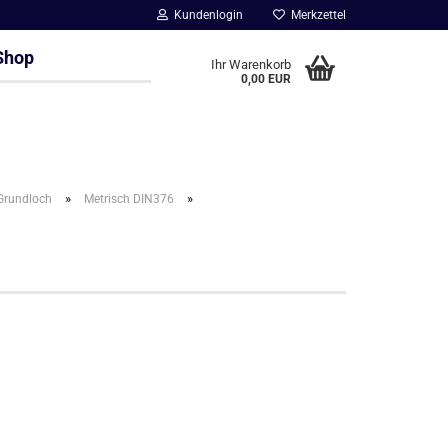
Kundenlogin
Merkzettel
Shop
Ihr Warenkorb
0,00 EUR
»
»
Grundloch
Metrisch DIN376