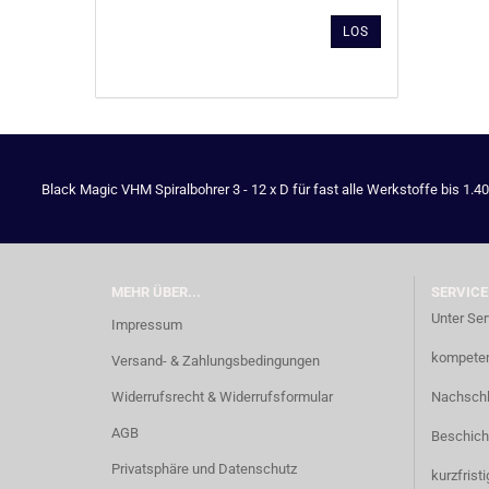
AUS
LOS
UNSEREM
KATALOG
EIN.
Black Magic VHM Spiralbohrer 3 - 12 x D für fast alle Werkstoffe bis 1.4
MEHR ÜBER...
SERVICE
Unter Ser
Impressum
kompetent
Versand- & Zahlungsbedingungen
Widerrufsrecht & Widerrufsformular
Nachschl
AGB
Beschich
Privatsphäre und Datenschutz
kurzfrist