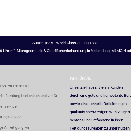
Sutton Tools - World Class Cutting Tools
00 N/mm², Microgeometrie & Oberflächenbehandlung in Verbindung mit AlCrN oder 
WIR FÜR SIE
vice verstehen wir:
Unser Ziel ist es, Sie als Kunden,
durch eine gute und kompetente Ber
e Beratung telefonisch und vor Ort
sowie eine schnelle Belieferung mit
eifservice
qualitativ hochwertigen Werkzeugen,
tungsservice
bestens und umfassend in ihren
ige Anfertigung von
Fertigungsaufgaben zu unterstützen.