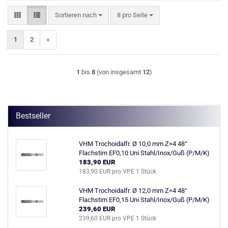
Sortieren nach
pro Seite
Sortieren nach
8 pro Seite
1
2
»
1
bis
8
(von insgesamt
12
)
Bestseller
VHM Trochoidalfr. Ø 10,0 mm Z=4 48°
Flachstirn EF0,10 Uni Stahl/Inox/Guß (P/M/K)
183,90 EUR
183,90 EUR pro VPE 1 Stück
VHM Trochoidalfr. Ø 12,0 mm Z=4 48°
Flachstirn EF0,15 Uni Stahl/Inox/Guß (P/M/K)
239,60 EUR
239,60 EUR pro VPE 1 Stück