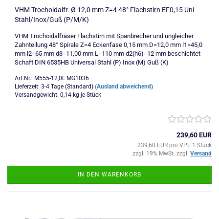
VHM Trochoidalfr. Ø 12,0 mm Z=4 48° Flachstirn EF0,15 Uni
Stahl/Inox/Guß (P/M/K)
VHM Trochoidalfräser Flachstirn mit Spanbrecher und ungleicher
Zahnteilung 48° Spirale Z=4 Eckenfase 0,15 mm D=12,0 mm l1=45,0
mm l2=65 mm d3=11,00 mm L=110 mm d2(h6)=12 mm beschichtet
Schaft DIN 6535HB Universal Stahl (P) Inox (M) Guß (K)
Art.Nr.: M555-12,0L MG1036
Lieferzeit: 3-4 Tage (Standard)
(Ausland abweichend)
Versandgewicht:
0,14
kg je Stück
239,60 EUR
239,60 EUR pro VPE 1 Stück
zzgl. 19% MwSt. zzgl.
Versand
IN DEN WARENKORB