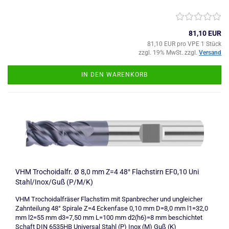
81,10 EUR
81,10 EUR pro VPE 1 Stück
zzgl. 19% MwSt. zzgl.
Versand
IN DEN WARENKORB
VHM Trochoidalfr. Ø 8,0 mm Z=4 48° Flachstirn EF0,10 Uni
Stahl/Inox/Guß (P/M/K)
VHM Trochoidalfräser Flachstirn mit Spanbrecher und ungleicher
Zahnteilung 48° Spirale Z=4 Eckenfase 0,10 mm D=8,0 mm l1=32,0
mm l2=55 mm d3=7,50 mm L=100 mm d2(h6)=8 mm beschichtet
Schaft DIN 6535HB Universal Stahl (P) Inox (M) Guß (K)