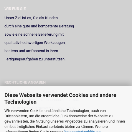
WIR FÜR SIE
Unser Ziel ist es, Sie als Kunden,
durch eine gute und kompetente Beratung
sowie eine schnelle Belieferung mit
qualitativ hochwertigen Werkzeugen,
bestens und umfassend in ihren
Fertigungsaufgaben zu unterstützen.
RECHTLICHE ANGABEN
Vertretungsberechtigt: René Schrick
Diese Webseite verwendet Cookies und andere
Umsatzsteuer-Identifikationsnummer gemäß
Technologien
§ 27 a Umsatzsteuergesetz: DE 258 598 551
Wir verwenden Cookies und ähnliche Technologien, auch von
Drittanbietern, um die ordentliche Funktionsweise der Website zu
Registergericht: Amtsgericht Neuss
gewährleisten, die Nutzung unseres Angebotes zu analysieren und Ihnen
Registernummer: HRA 6723
ein bestmögliches Einkaufserlebnis bieten zu können. Weitere
Informationen finden Sie in unserer
Datenschutzerklärung
.