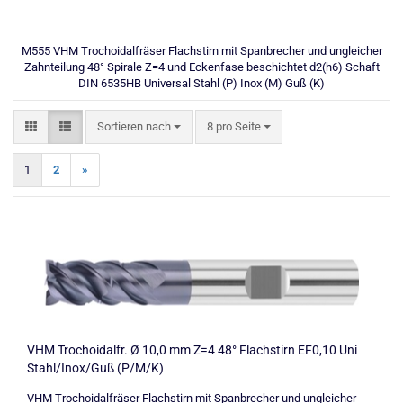
M555 VHM Trochoidalfräser Flachstirn mit Spanbrecher und ungleicher
Zahnteilung 48° Spirale Z=4 und Eckenfase beschichtet d2(h6) Schaft
DIN 6535HB Universal Stahl (P) Inox (M) Guß (K)
Sortieren nach
pro Seite
Sortieren nach
8 pro Seite
1
2
»
VHM Trochoidalfr. Ø 10,0 mm Z=4 48° Flachstirn EF0,10 Uni
Stahl/Inox/Guß (P/M/K)
VHM Trochoidalfräser Flachstirn mit Spanbrecher und ungleicher