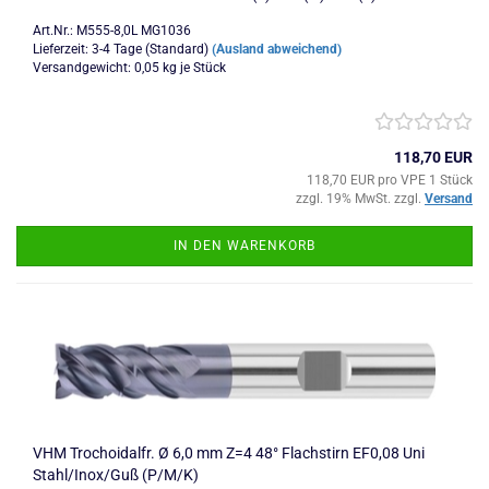
Art.Nr.: M555-8,0L MG1036
Lieferzeit: 3-4 Tage (Standard)
(Ausland abweichend)
Versandgewicht:
0,05
kg je Stück
118,70 EUR
118,70 EUR pro VPE 1 Stück
zzgl. 19% MwSt. zzgl.
Versand
IN DEN WARENKORB
VHM Trochoidalfr. Ø 6,0 mm Z=4 48° Flachstirn EF0,08 Uni
Stahl/Inox/Guß (P/M/K)