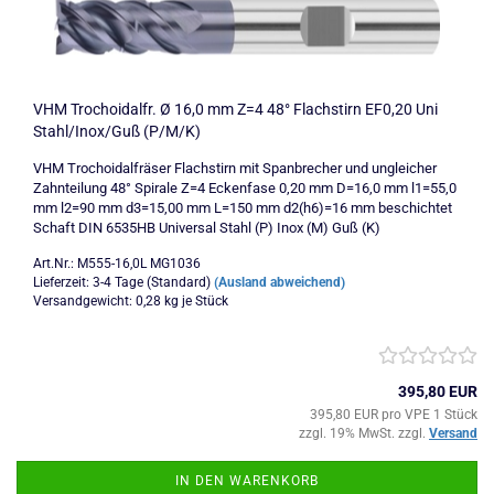
VHM Trochoidalfr. Ø 16,0 mm Z=4 48° Flachstirn EF0,20 Uni
Stahl/Inox/Guß (P/M/K)
VHM Trochoidalfräser Flachstirn mit Spanbrecher und ungleicher
Zahnteilung 48° Spirale Z=4 Eckenfase 0,20 mm D=16,0 mm l1=55,0
mm l2=90 mm d3=15,00 mm L=150 mm d2(h6)=16 mm beschichtet
Schaft DIN 6535HB Universal Stahl (P) Inox (M) Guß (K)
Art.Nr.: M555-16,0L MG1036
Lieferzeit: 3-4 Tage (Standard)
(Ausland abweichend)
Versandgewicht:
0,28
kg je Stück
395,80 EUR
395,80 EUR pro VPE 1 Stück
zzgl. 19% MwSt. zzgl.
Versand
IN DEN WARENKORB