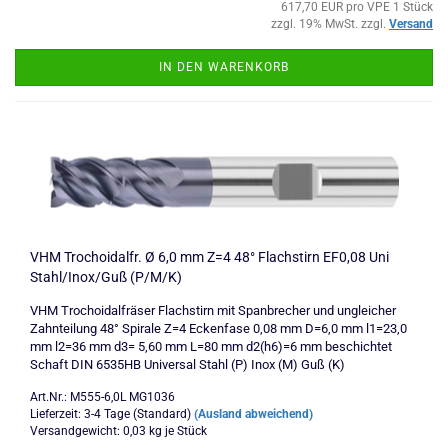
617,70 EUR pro VPE 1 Stück
zzgl. 19% MwSt. zzgl.
Versand
IN DEN WARENKORB
VHM Trochoidalfr. Ø 6,0 mm Z=4 48° Flachstirn EF0,08 Uni
Stahl/Inox/Guß (P/M/K)
VHM Trochoidalfräser Flachstirn mit Spanbrecher und ungleicher
Zahnteilung 48° Spirale Z=4 Eckenfase 0,08 mm D=6,0 mm l1=23,0
mm l2=36 mm d3= 5,60 mm L=80 mm d2(h6)=6 mm beschichtet
Schaft DIN 6535HB Universal Stahl (P) Inox (M) Guß (K)
Art.Nr.: M555-6,0L MG1036
Lieferzeit: 3-4 Tage (Standard)
(Ausland abweichend)
Versandgewicht:
0,03
kg je Stück