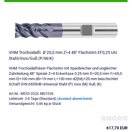
VHM Trochoidalfr. Ø 20,0 mm Z=4 48° Flachstirn EF0,25 Uni
Stahl/Inox/Guß (P/M/K)
VHM Trochoidalfräser Flachstirn mit Spanbrecher und ungleicher
Zahnteilung 48° Spirale Z=4 Eckenfase 0,25 mm D=20,0 mm l1=65,0
mm l2=100 mm d3=19 mm L=150 mm d2(h6)=20 mm beschichtet
Schaft DIN 6535HB Universal Stahl (P) Inox (M) Guß (K)
Art.Nr.: M555-20,0L MG1036
Lieferzeit: 3-4 Tage (Standard)
(Ausland abweichend)
Versandgewicht:
0,46
kg je Stück
617,70 EUR