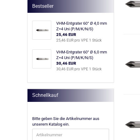
Bestseller
VHM-Entgrater 60° Ø 4,0 mm
Z=4 Uni (P/M/K/N/S)
25,46 EUR
25,46 EUR pro VPE 1 Stück
VHM-Entgrater 60° Ø 6,0 mm
Z=4 Uni (P/M/K/N/S)
30,46 EUR
30,46 EUR pro VPE 1 Stück
Schnellkauf
BITTE
Bitte geben Sie die Artikelnummer aus
GEBEN
unserem Katalog ein.
SIE
DIE