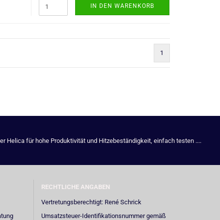
IN DEN WARENKORB
1
Helica für hohe Produktivität und Hitzebeständigkeit, einfach testen ....
RECHTLICHE ANGABEN
Vertretungsberechtigt: René Schrick
atung
Umsatzsteuer-Identifikationsnummer gemäß