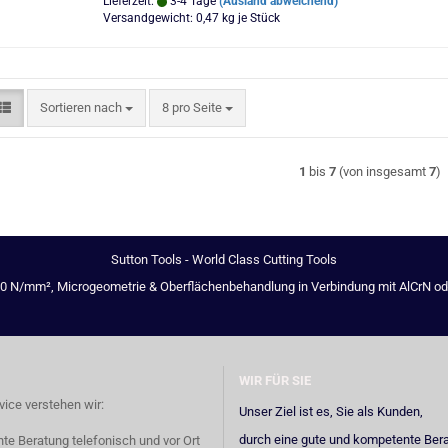
Lieferzeit:
3-4 Tage
(Ausland abweichend)
Versandgewicht:
0,47
kg je Stück
Sortieren nach
pro Seite
Sortieren nach
8 pro Seite
1
bis
7
(von insgesamt
7
)
Sutton Tools - World Class Cutting Tools
00 N/mm², Microgeometrie & Oberflächenbehandlung in Verbindung mit AlCrN oder 
WIR FÜR SIE
vice verstehen wir:
Unser Ziel ist es, Sie als Kunden,
durch eine gute und kompetente Ber
e Beratung telefonisch und vor Ort