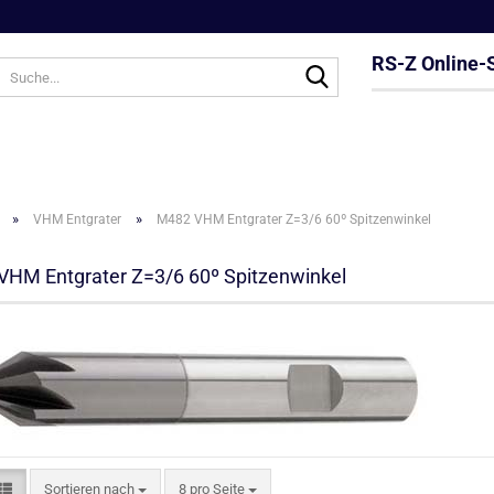
RS-Z Online-
Suche...
»
»
VHM Entgrater
M482 VHM Entgrater Z=3/6 60º Spitzenwinkel
HM Entgrater Z=3/6 60º Spitzenwinkel
Sortieren nach
pro Seite
Sortieren nach
8 pro Seite