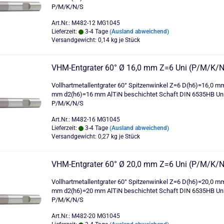
P/M/K/N/S
Art.Nr.: M482-12 MG1045
Lieferzeit:
3-4 Tage
(Ausland abweichend)
Versandgewicht:
0,14
kg je Stück
VHM-Entgrater 60° Ø 16,0 mm Z=6 Uni (P/M/K/N
Vollhartmetallentgrater 60° Spitzenwinkel Z=6 D(h6)=16,0 m
mm d2(h6)=16 mm AlTiN beschichtet Schaft DIN 6535HB Un
P/M/K/N/S
Art.Nr.: M482-16 MG1045
Lieferzeit:
3-4 Tage
(Ausland abweichend)
Versandgewicht:
0,27
kg je Stück
VHM-Entgrater 60° Ø 20,0 mm Z=6 Uni (P/M/K/N
Vollhartmetallentgrater 60° Spitzenwinkel Z=6 D(h6)=20,0 m
mm d2(h6)=20 mm AlTiN beschichtet Schaft DIN 6535HB Un
P/M/K/N/S
Art.Nr.: M482-20 MG1045