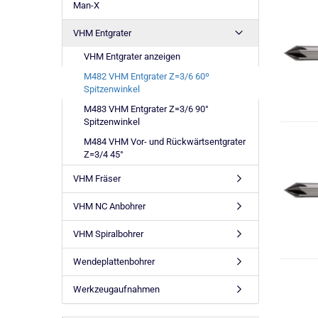
Man-X
VHM Entgrater
VHM Entgrater anzeigen
M482 VHM Entgrater Z=3/6 60º
Spitzenwinkel
M483 VHM Entgrater Z=3/6 90°
Spitzenwinkel
M484 VHM Vor- und Rückwärtsentgrater
Z=3/4 45°
VHM Fräser
VHM NC Anbohrer
VHM Spiralbohrer
Wendeplattenbohrer
Werkzeugaufnahmen