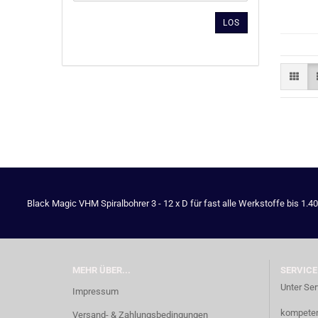
ARTIKELNUMMER
AUS
LOS
UNSEREM
KATALOG
EIN.
Black Magic VHM Spiralbohrer 3 - 12 x D für fast alle Werkstoffe bis 1.4
MEHR ÜBER...
SERVICE
Unter Ser
Impressum
kompetent
Versand- & Zahlungsbedingungen