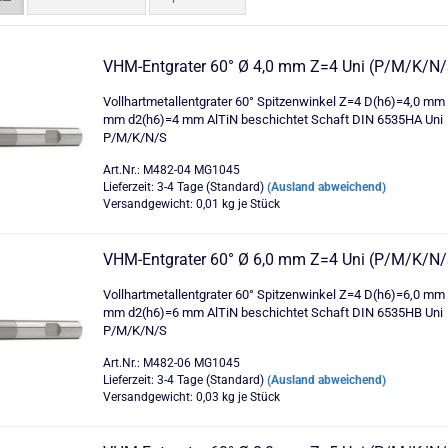
VHM-Entgrater 60° Ø 4,0 mm Z=4 Uni (P/M/K/N/
Vollhartmetallentgrater 60° Spitzenwinkel Z=4 D(h6)=4,0 mm
mm d2(h6)=4 mm AlTiN beschichtet Schaft DIN 6535HA Uni
P/M/K/N/S
Art.Nr.: M482-04 MG1045
Lieferzeit: 3-4 Tage (Standard)
(Ausland abweichend)
Versandgewicht:
0,01
kg je Stück
VHM-Entgrater 60° Ø 6,0 mm Z=4 Uni (P/M/K/N/
Vollhartmetallentgrater 60° Spitzenwinkel Z=4 D(h6)=6,0 mm
mm d2(h6)=6 mm AlTiN beschichtet Schaft DIN 6535HB Uni
P/M/K/N/S
Art.Nr.: M482-06 MG1045
Lieferzeit: 3-4 Tage (Standard)
(Ausland abweichend)
Versandgewicht:
0,03
kg je Stück