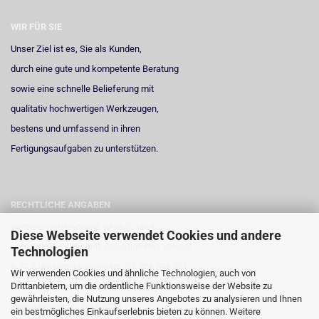
WIR FÜR SIE
Unser Ziel ist es, Sie als Kunden,
durch eine gute und kompetente Beratung
sowie eine schnelle Belieferung mit
qualitativ hochwertigen Werkzeugen,
bestens und umfassend in ihren
Fertigungsaufgaben zu unterstützen.
RECHTLICHE ANGABEN
Vertretungsberechtigt: René Schrick
Diese Webseite verwendet Cookies und andere
Umsatzsteuer-Identifikationsnummer gemäß
Technologien
§ 27 a Umsatzsteuergesetz: DE 258 598 551
Wir verwenden Cookies und ähnliche Technologien, auch von
Drittanbietern, um die ordentliche Funktionsweise der Website zu
Registergericht: Amtsgericht Neuss
gewährleisten, die Nutzung unseres Angebotes zu analysieren und Ihnen
Registernummer: HRA 6723
ein bestmögliches Einkaufserlebnis bieten zu können. Weitere