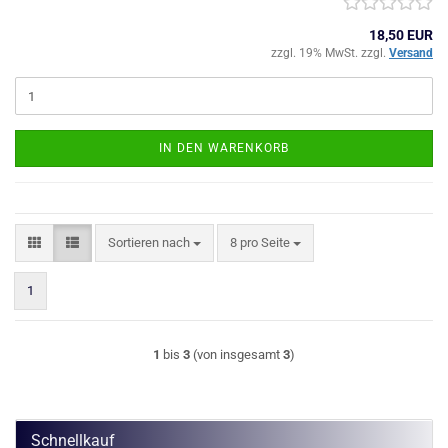
18,50 EUR
zzgl. 19% MwSt. zzgl.
Versand
IN DEN WARENKORB
Sortieren nach
pro Seite
Sortieren nach
8 pro Seite
1
1
bis
3
(von insgesamt
3
)
Schnellkauf