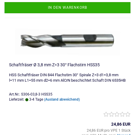
IN DEN WARENKORB
Schaftfräser Ø 3,8 mm Z=3 30° Flachstirn HSS35
HSS Schaftfräser DIN 844 Flachstirn 30° Spirale Z=3 d1=3,8 mm
l=11 mm L1=55 mm d2=6 mm AlCrN beschichtet Schaft DIN 6535HB
Art.Nr.: S306-03,8-3 HSS35
Lieferzeit:
3-4 Tage
(Ausland abweichend)
24,86 EUR
24,86 EUR pro VPE 1 Stück