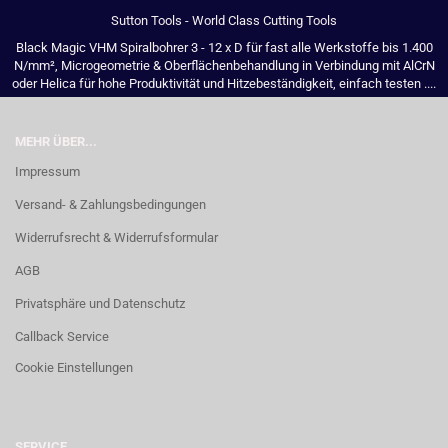
Sutton Tools - World Class Cutting Tools
Black Magic VHM Spiralbohrer 3 - 12 x D für fast alle Werkstoffe bis 1.400
N/mm², Microgeometrie & Oberflächenbehandlung in Verbindung mit AlCrN
oder Helica für hohe Produktivität und Hitzebeständigkeit, einfach testen ....
MEHR ÜBER...
Impressum
Versand- & Zahlungsbedingungen
Widerrufsrecht & Widerrufsformular
AGB
Privatsphäre und Datenschutz
Callback Service
Cookie Einstellungen
SERVICE