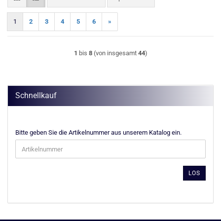
1
2
3
4
5
6
»
1
bis
8
(von insgesamt
44
)
Schnellkauf
BITTE
Bitte geben Sie die Artikelnummer aus unserem Katalog ein.
GEBEN
SIE
DIE
ARTIKELNUMMER
LOS
AUS
UNSEREM
KATALOG
EIN.