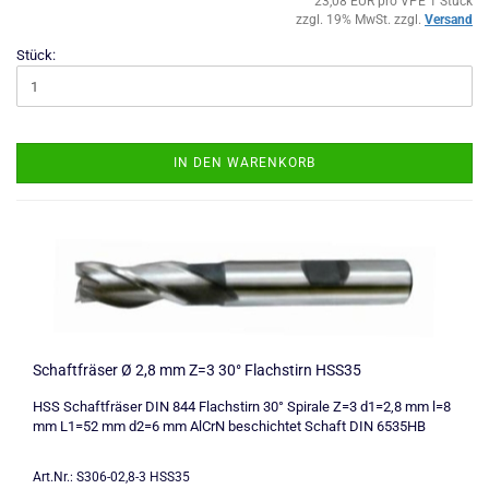
23,08 EUR pro VPE 1 Stück
zzgl. 19% MwSt. zzgl.
Versand
Stück:
IN DEN WARENKORB
Schaftfräser Ø 2,8 mm Z=3 30° Flachstirn HSS35
HSS Schaftfräser DIN 844 Flachstirn 30° Spirale Z=3 d1=2,8 mm l=8
mm L1=52 mm d2=6 mm AlCrN beschichtet Schaft DIN 6535HB
Art.Nr.: S306-02,8-3 HSS35