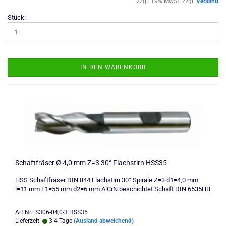
zzgl. 19% MwSt. zzgl.
Versand
Stück:
IN DEN WARENKORB
Schaftfräser Ø 4,0 mm Z=3 30° Flachstirn HSS35
HSS Schaftfräser DIN 844 Flachstirn 30° Spirale Z=3 d1=4,0 mm
l=11 mm L1=55 mm d2=6 mm AlCrN beschichtet Schaft DIN 6535HB
Art.Nr.: S306-04,0-3 HSS35
Lieferzeit:
3-4 Tage
(Ausland abweichend)