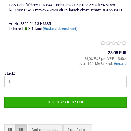
HSS Schaftfräser DIN 844 Flachstirn 30° Spirale Z=3 d1=4,5 mm
l=13 mm L1=57 mm d2=6 mm AlCrN beschichtet Schaft DIN 6535HB
Art.Nr.: S306-04,5-3 HSS35
Lieferzeit:
3-4 Tage
(Ausland abweichend)
23,08 EUR
23,08 EUR pro VPE 1 Stück
zzgl. 19% MwSt. zzgl.
Versand
Stück:
IN DEN WARENKORB
Sortieren nach
pro Seite
Sortieren nach
8 pro Seite