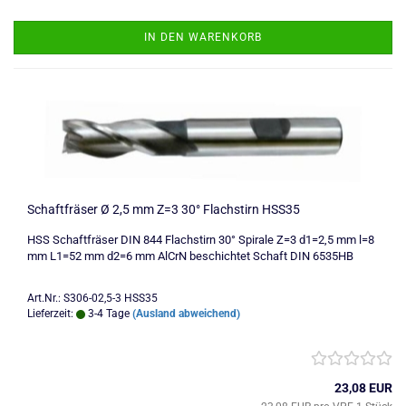
IN DEN WARENKORB
Schaftfräser Ø 2,5 mm Z=3 30° Flachstirn HSS35
HSS Schaftfräser DIN 844 Flachstirn 30° Spirale Z=3 d1=2,5 mm l=8
mm L1=52 mm d2=6 mm AlCrN beschichtet Schaft DIN 6535HB
Art.Nr.: S306-02,5-3 HSS35
Lieferzeit:
3-4 Tage
(Ausland abweichend)
23,08 EUR