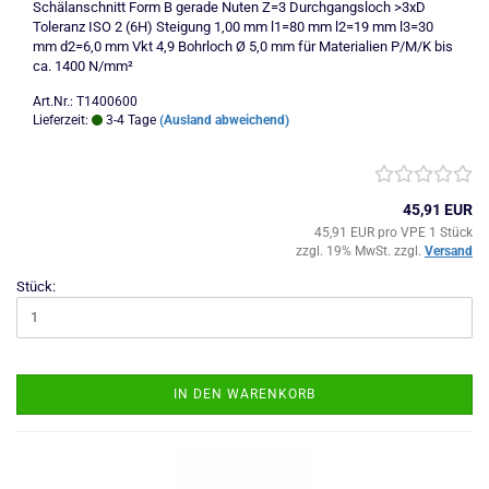
Schälanschnitt Form B gerade Nuten Z=3 Durchgangsloch >3xD
Toleranz ISO 2 (6H) Steigung 1,00 mm l1=80 mm l2=19 mm l3=30
mm d2=6,0 mm Vkt 4,9 Bohrloch Ø 5,0 mm für Materialien P/M/K bis
ca. 1400 N/mm²
Art.Nr.: T1400600
Lieferzeit:
3-4 Tage
(Ausland abweichend)
45,91 EUR
45,91 EUR pro VPE 1 Stück
zzgl. 19% MwSt. zzgl.
Versand
Stück:
IN DEN WARENKORB