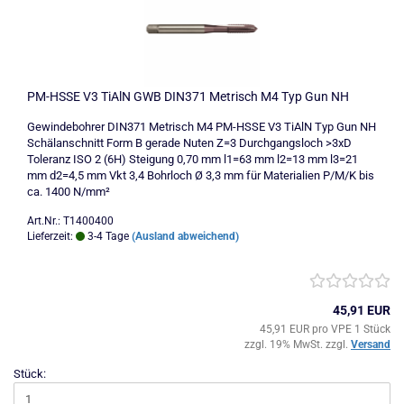
PM-HSSE V3 TiAlN GWB DIN371 Metrisch M4 Typ Gun NH
Gewindebohrer DIN371 Metrisch M4 PM-HSSE V3 TiAlN Typ Gun NH
Schälanschnitt Form B gerade Nuten Z=3 Durchgangsloch >3xD
Toleranz ISO 2 (6H) Steigung 0,70 mm l1=63 mm l2=13 mm l3=21
mm d2=4,5 mm Vkt 3,4 Bohrloch Ø 3,3 mm für Materialien P/M/K bis
ca. 1400 N/mm²
Art.Nr.: T1400400
Lieferzeit:
3-4 Tage
(Ausland abweichend)
45,91 EUR
45,91 EUR pro VPE 1 Stück
zzgl. 19% MwSt. zzgl.
Versand
Stück: