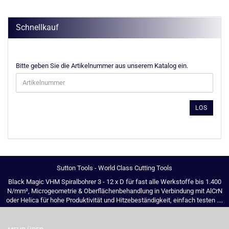
Schnellkauf
BITTE
Bitte geben Sie die Artikelnummer aus unserem Katalog ein.
GEBEN
SIE
DIE
ARTIKELNUMMER
LOS
AUS
UNSEREM
KATALOG
EIN.
Sutton Tools - World Class Cutting Tools
Black Magic VHM Spiralbohrer 3 - 12 x D für fast alle Werkstoffe bis 1.400
N/mm², Microgeometrie & Oberflächenbehandlung in Verbindung mit AlCrN
oder Helica für hohe Produktivität und Hitzebeständigkeit, einfach testen ....