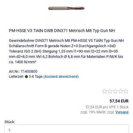
PM-HSSE V3 TiAlN GWB DIN371 Metrisch M8 Typ Gun NH
Gewindebohrer DIN371 Metrisch M8 PM-HSSE V3 TiAlN Typ Gun NH
Schälanschnitt Form B gerade Nuten Z=3 Durchgangsloch >3xD
Toleranz ISO 2 (6H) Steigung 1,25 mm l1=90 mm l2=22 mm l3=35
mm d2=8,0 mm Vkt 6,2 Bohrloch Ø 6,8 mm für Materialien P/M/K bis
ca. 1400 N/mm²
Art.Nr.: T1400800
Lieferzeit:
3-4 Tage
(Ausland abweichend)
57,54 EUR
57,54 EUR pro VPE 1 Stück
zzgl. 19% MwSt. zzgl.
Versand
Stück: