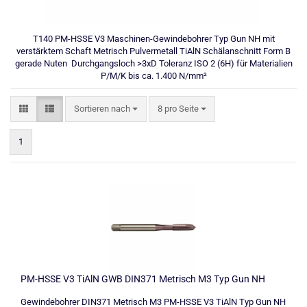
T140 PM-HSSE V3 Maschinen-Gewindebohrer Typ Gun NH mit
verstärktem Schaft Metrisch Pulvermetall TiAlN Schälanschnitt Form B
gerade Nuten Durchgangsloch >3xD Toleranz ISO 2 (6H) für Materialien
P/M/K bis ca. 1.400 N/mm²
Sortieren nach
pro Seite
Sortieren nach
8 pro Seite
1
PM-HSSE V3 TiAlN GWB DIN371 Metrisch M3 Typ Gun NH
Gewindebohrer DIN371 Metrisch M3 PM-HSSE V3 TiAlN Typ Gun NH