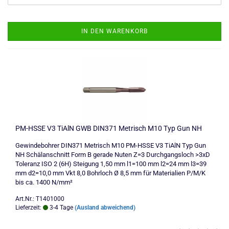
IN DEN WARENKORB
PM-HSSE V3 TiAlN GWB DIN371 Metrisch M10 Typ Gun NH
Gewindebohrer DIN371 Metrisch M10 PM-HSSE V3 TiAlN Typ Gun
NH Schälanschnitt Form B gerade Nuten Z=3 Durchgangsloch >3xD
Toleranz ISO 2 (6H) Steigung 1,50 mm l1=100 mm l2=24 mm l3=39
mm d2=10,0 mm Vkt 8,0 Bohrloch Ø 8,5 mm für Materialien P/M/K
bis ca. 1400 N/mm²
Art.Nr.: T1401000
Lieferzeit:
3-4 Tage
(Ausland abweichend)