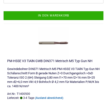
IN DEN WARENKORB
PM-HSSE V3 TiAlN GWB DIN371 Metrisch M5 Typ Gun NH
Gewindebohrer DIN371 Metrisch M5 PM-HSSE V3 TiAlN Typ Gun NH
Schälanschnitt Form B gerade Nuten Z=3 Durchgangsloch >3xD
Toleranz ISO 2 (6H) Steigung 0,80 mm l1=70 mm l2=16 mm l3=25
mm d2=6,0 mm Vkt 4,9 Bohrloch Ø 4,2 mm für Materialien P/M/K bis
ca. 1400 N/mm²
Art.Nr.: T1400500
Lieferzeit:
3-4 Tage
(Ausland abweichend)