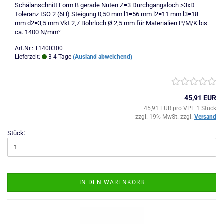
Schälanschnitt Form B gerade Nuten Z=3 Durchgangsloch >3xD
Toleranz ISO 2 (6H) Steigung 0,50 mm l1=56 mm l2=11 mm l3=18
mm d2=3,5 mm Vkt 2,7 Bohrloch Ø 2,5 mm für Materialien P/M/K bis
ca. 1400 N/mm²
Art.Nr.: T1400300
Lieferzeit:
3-4 Tage
(Ausland abweichend)
45,91 EUR
45,91 EUR pro VPE 1 Stück
zzgl. 19% MwSt. zzgl.
Versand
Stück:
IN DEN WARENKORB