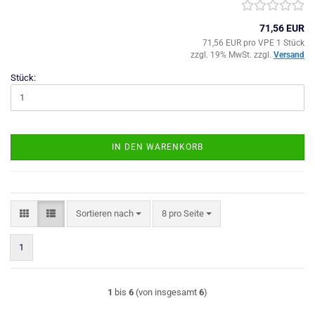
71,56 EUR
71,56 EUR pro VPE 1 Stück
zzgl. 19% MwSt. zzgl.
Versand
Stück:
IN DEN WARENKORB
Sortieren nach
pro Seite
Sortieren nach
8 pro Seite
1
1
bis
6
(von insgesamt
6
)