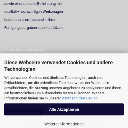
sowie eine schnelle Belieferung mit
qualitativ hochwertigen Werkzeugen,
bestens und umfassend in ihren
Fertigungsaufgaben zu unterstützen.
RECHTLICHE ANGABEN
Vertretungsberechtigt: René Schrick
Diese Webseite verwendet Cookies und andere
Umsatzsteuer-Identifikationsnummer gemäß
Technologien
§ 27 a Umsatzsteuergesetz: DE 258 598 551
Wir verwenden Cookies und ähnliche Technologien, auch von
Drittanbietern, um die ordentliche Funktionsweise der Website zu
Registergericht: Amtsgericht Neuss
gewährleisten, die Nutzung unseres Angebotes zu analysieren und Ihnen
Registernummer: HRA 6723
ein bestmögliches Einkaufserlebnis bieten zu können. Weitere
Informationen finden Sie in unserer
Datenschutzerklärung
.
Alle Akzeptieren
Vertrag widerrufen
Weitere Informationen
Shopping Cart Solution
by Gambio.com © 2026