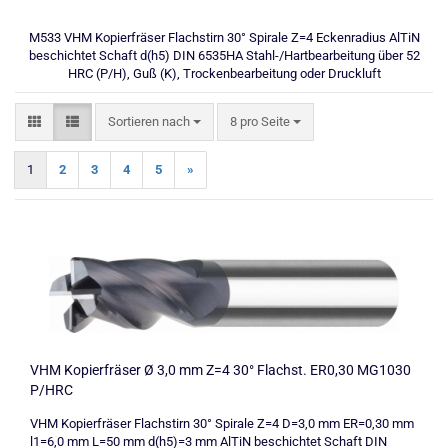
M533 VHM Kopierfräser Flachstirn 30° Spirale Z=4 Eckenradius AlTiN
beschichtet Schaft d(h5) DIN 6535HA Stahl-/Hartbearbeitung über 52
HRC (P/H), Guß (K), Trockenbearbeitung oder Druckluft
Sortieren nach
pro Seite
Sortieren nach
8 pro Seite
1
2
3
4
5
»
VHM Kopierfräser Ø 3,0 mm Z=4 30° Flachst. ER0,30 MG1030
P/HRC
VHM Kopierfräser Flachstirn 30° Spirale Z=4 D=3,0 mm ER=0,30 mm
l1=6,0 mm L=50 mm d(h5)=3 mm AlTiN beschichtet Schaft DIN