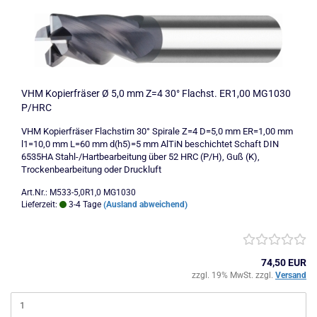
VHM Kopierfräser Ø 5,0 mm Z=4 30° Flachst. ER1,00 MG1030
P/HRC
VHM Kopierfräser Flachstirn 30° Spirale Z=4 D=5,0 mm ER=1,00 mm
l1=10,0 mm L=60 mm d(h5)=5 mm AlTiN beschichtet Schaft DIN
6535HA Stahl-/Hartbearbeitung über 52 HRC (P/H), Guß (K),
Trockenbearbeitung oder Druckluft
Art.Nr.: M533-5,0R1,0 MG1030
Lieferzeit:
3-4 Tage
(Ausland abweichend)
74,50 EUR
zzgl. 19% MwSt. zzgl.
Versand