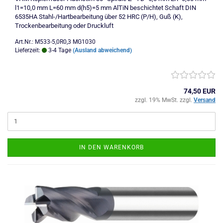
l1=10,0 mm L=60 mm d(h5)=5 mm AlTiN beschichtet Schaft DIN
6535HA Stahl-/Hartbearbeitung über 52 HRC (P/H), Guß (K),
Trockenbearbeitung oder Druckluft
Art.Nr.: M533-5,0R0,3 MG1030
Lieferzeit:
3-4 Tage
(Ausland abweichend)
74,50 EUR
zzgl. 19% MwSt. zzgl.
Versand
IN DEN WARENKORB