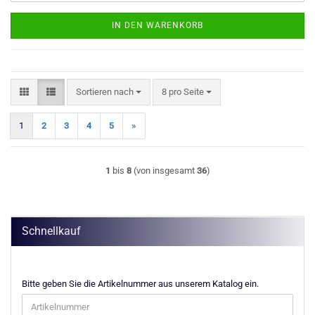
IN DEN WARENKORB
Sortieren nach
pro Seite
Sortieren nach
8 pro Seite
1
2
3
4
5
»
1
bis
8
(von insgesamt
36
)
Schnellkauf
BITTE
Bitte geben Sie die Artikelnummer aus unserem Katalog ein.
GEBEN
SIE