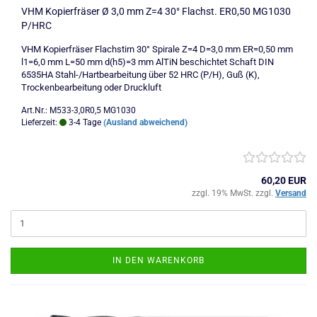
VHM Kopierfräser Ø 3,0 mm Z=4 30° Flachst. ER0,50 MG1030
P/HRC
VHM Kopierfräser Flachstirn 30° Spirale Z=4 D=3,0 mm ER=0,50 mm
l1=6,0 mm L=50 mm d(h5)=3 mm AlTiN beschichtet Schaft DIN
6535HA Stahl-/Hartbearbeitung über 52 HRC (P/H), Guß (K),
Trockenbearbeitung oder Druckluft
Art.Nr.: M533-3,0R0,5 MG1030
Lieferzeit:
3-4 Tage
(Ausland abweichend)
60,20 EUR
zzgl. 19% MwSt. zzgl.
Versand
IN DEN WARENKORB