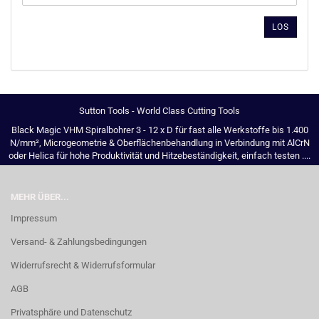
DIE
ARTIKELNUMMER
LOS
AUS
UNSEREM
KATALOG
EIN.
Sutton Tools - World Class Cutting Tools
Black Magic VHM Spiralbohrer 3 - 12 x D für fast alle Werkstoffe bis 1.400
N/mm², Microgeometrie & Oberflächenbehandlung in Verbindung mit AlCrN
oder Helica für hohe Produktivität und Hitzebeständigkeit, einfach testen ....
MEHR ÜBER...
Impressum
Versand- & Zahlungsbedingungen
Widerrufsrecht & Widerrufsformular
AGB
Privatsphäre und Datenschutz