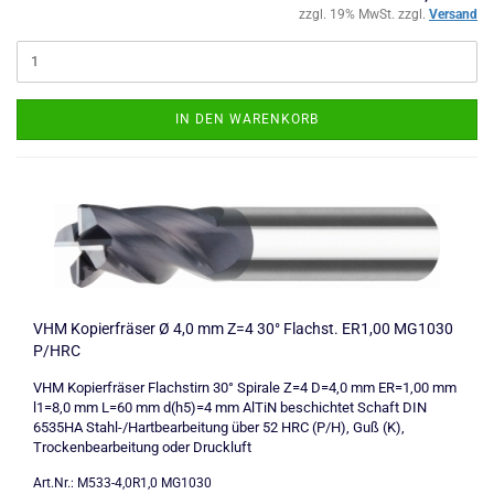
zzgl. 19% MwSt. zzgl.
Versand
IN DEN WARENKORB
VHM Kopierfräser Ø 4,0 mm Z=4 30° Flachst. ER1,00 MG1030
P/HRC
VHM Kopierfräser Flachstirn 30° Spirale Z=4 D=4,0 mm ER=1,00 mm
l1=8,0 mm L=60 mm d(h5)=4 mm AlTiN beschichtet Schaft DIN
6535HA Stahl-/Hartbearbeitung über 52 HRC (P/H), Guß (K),
Trockenbearbeitung oder Druckluft
Art.Nr.: M533-4,0R1,0 MG1030