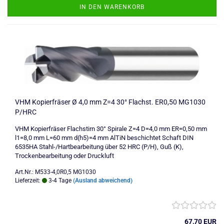
IN DEN WARENKORB
VHM Kopierfräser Ø 4,0 mm Z=4 30° Flachst. ER0,50 MG1030
P/HRC
VHM Kopierfräser Flachstirn 30° Spirale Z=4 D=4,0 mm ER=0,50 mm
l1=8,0 mm L=60 mm d(h5)=4 mm AlTiN beschichtet Schaft DIN
6535HA Stahl-/Hartbearbeitung über 52 HRC (P/H), Guß (K),
Trockenbearbeitung oder Druckluft
Art.Nr.: M533-4,0R0,5 MG1030
Lieferzeit:
3-4 Tage
(Ausland abweichend)
67,70 EUR