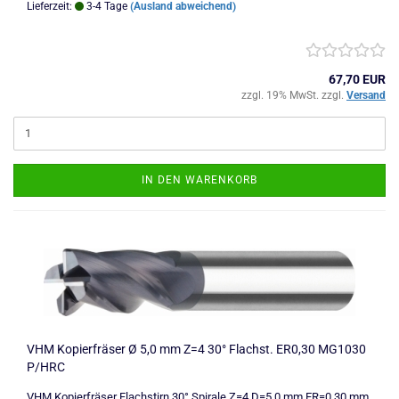
Lieferzeit:
3-4 Tage
(Ausland abweichend)
67,70 EUR
zzgl. 19% MwSt. zzgl.
Versand
IN DEN WARENKORB
VHM Kopierfräser Ø 5,0 mm Z=4 30° Flachst. ER0,30 MG1030
P/HRC
VHM Kopierfräser Flachstirn 30° Spirale Z=4 D=5,0 mm ER=0,30 mm