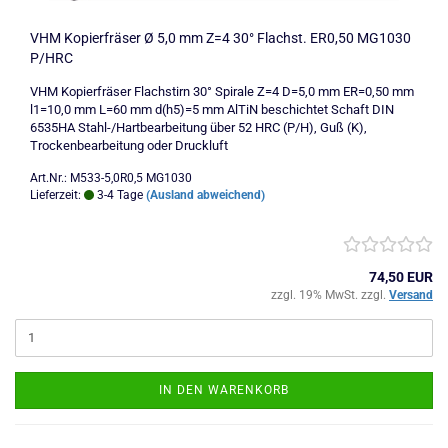
VHM Kopierfräser Ø 5,0 mm Z=4 30° Flachst. ER0,50 MG1030
P/HRC
VHM Kopierfräser Flachstirn 30° Spirale Z=4 D=5,0 mm ER=0,50 mm
l1=10,0 mm L=60 mm d(h5)=5 mm AlTiN beschichtet Schaft DIN
6535HA Stahl-/Hartbearbeitung über 52 HRC (P/H), Guß (K),
Trockenbearbeitung oder Druckluft
Art.Nr.: M533-5,0R0,5 MG1030
Lieferzeit:
3-4 Tage
(Ausland abweichend)
74,50 EUR
zzgl. 19% MwSt. zzgl.
Versand
IN DEN WARENKORB