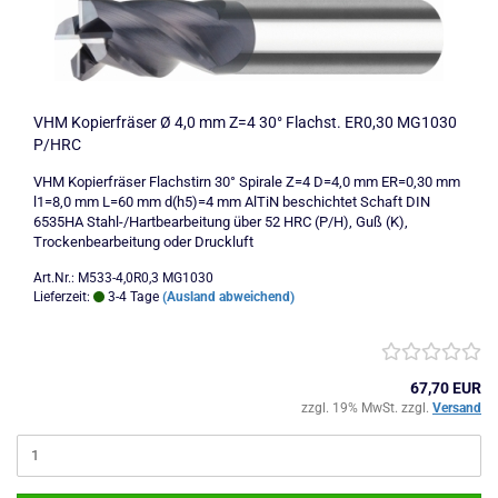
VHM Kopierfräser Ø 4,0 mm Z=4 30° Flachst. ER0,30 MG1030
P/HRC
VHM Kopierfräser Flachstirn 30° Spirale Z=4 D=4,0 mm ER=0,30 mm
l1=8,0 mm L=60 mm d(h5)=4 mm AlTiN beschichtet Schaft DIN
6535HA Stahl-/Hartbearbeitung über 52 HRC (P/H), Guß (K),
Trockenbearbeitung oder Druckluft
Art.Nr.: M533-4,0R0,3 MG1030
Lieferzeit:
3-4 Tage
(Ausland abweichend)
67,70 EUR
zzgl. 19% MwSt. zzgl.
Versand