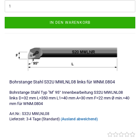
IN DEN WARENKORB
Bohrstange Stahl S32U MWLNL08 links für WNM.0804
Bohrstange Stahl Typ "M" 95° Innenbearbeitung S32U MWLNL08
links D=32 mm L=350 mm L1=40 mm A=30 mm F=22 mm Ø min.=40
mm für WNM.0804
Art.Nr.: S32U MWLNL08
Lieferzeit: 3-4 Tage (Standard)
(Ausland abweichend)