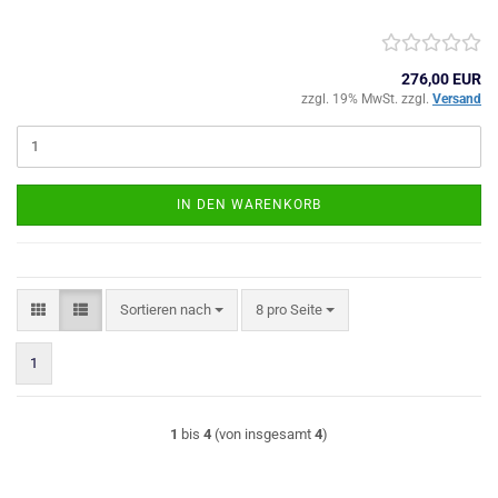
276,00 EUR
zzgl. 19% MwSt. zzgl.
Versand
IN DEN WARENKORB
Sortieren nach
pro Seite
Sortieren nach
8 pro Seite
1
1
bis
4
(von insgesamt
4
)