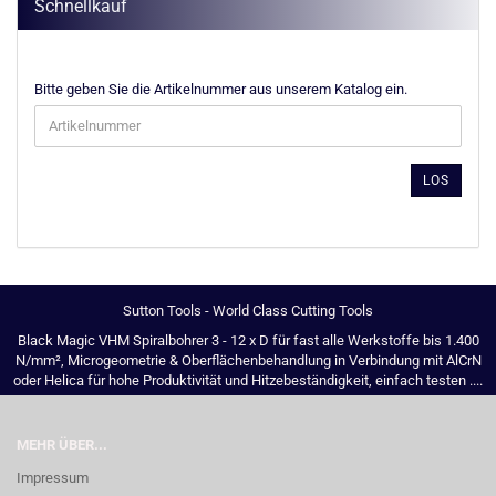
Schnellkauf
BITTE
Bitte geben Sie die Artikelnummer aus unserem Katalog ein.
GEBEN
SIE
DIE
ARTIKELNUMMER
LOS
AUS
UNSEREM
KATALOG
EIN.
Sutton Tools - World Class Cutting Tools
Black Magic VHM Spiralbohrer 3 - 12 x D für fast alle Werkstoffe bis 1.400
N/mm², Microgeometrie & Oberflächenbehandlung in Verbindung mit AlCrN
oder Helica für hohe Produktivität und Hitzebeständigkeit, einfach testen ....
MEHR ÜBER...
Impressum