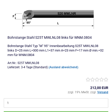
Bohrstange Stahl S25T MWLNL08 links für WNM.0804
Bohrstange Stahl Typ "M" 95° Innenbearbeitung S25T MWLNL08
links D=25 mm L=300 mm L1=37 mm A=23 mm F=17 mm Ø min.=32
mm für WNM.0804
Art.Nr.: S25T MWLNL08
Lieferzeit: 3-4 Tage (Standard)
(Ausland abweichend)
212,00 EUR
zzgl. 19% MwSt. zzgl.
Versand