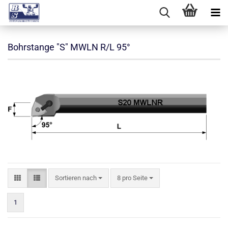
Bohrstange "S" MWLN R/L 95°
Sortieren nach
pro Seite
Sortieren nach
8 pro Seite
1