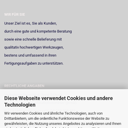
WIR FÜR SIE
Unser Ziel ist es, Sie als Kunden,
durch eine gute und kompetente Beratung
sowie eine schnelle Belieferung mit
qualitativ hochwertigen Werkzeugen,
bestens und umfassend in ihren
Fertigungsaufgaben zu unterstützen.
RECHTLICHE ANGABEN
Vertretungsberechtigt: René Schrick
Diese Webseite verwendet Cookies und andere
Umsatzsteuer-Identifikationsnummer gemäß
Technologien
§ 27 a Umsatzsteuergesetz: DE 258 598 551
Wir verwenden Cookies und ähnliche Technologien, auch von
Drittanbietern, um die ordentliche Funktionsweise der Website zu
Registergericht: Amtsgericht Neuss
gewährleisten, die Nutzung unseres Angebotes zu analysieren und Ihnen
Registernummer: HRA 6723