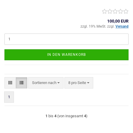
100,00 EUR
zzgl. 19% MwSt. zzgl.
Versand
IN DEN WARENKORB
Sortieren nach
pro Seite
Sortieren nach
8 pro Seite
1
1
bis
4
(von insgesamt
4
)