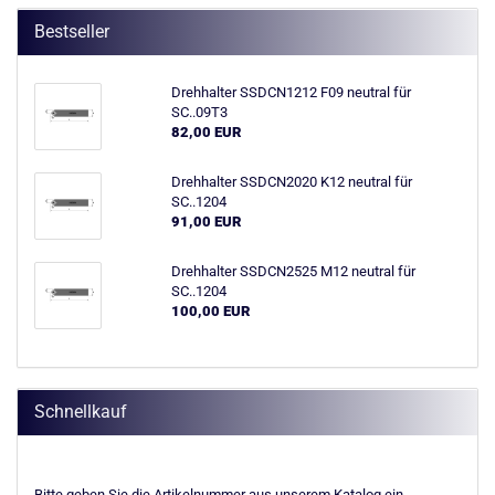
Bestseller
Drehhalter SSDCN1212 F09 neutral für
SC..09T3
82,00 EUR
Drehhalter SSDCN2020 K12 neutral für
SC..1204
91,00 EUR
Drehhalter SSDCN2525 M12 neutral für
SC..1204
100,00 EUR
Schnellkauf
BITTE
Bitte geben Sie die Artikelnummer aus unserem Katalog ein.