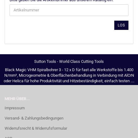
GEBEN
SIE
DIE
ARTIKELNUMMER
LOS
AUS
UNSEREM
KATALOG
EIN.
Sutton Tools - World Class Cutting Tools
Black Magic VHM Spiralbohrer 3 - 12 x D für fast alle Werkstoffe bis 1.400
N/mm², Microgeometrie & Oberflächenbehandlung in Verbindung mit AlCrN
oder Helica für hohe Produktivität und Hitzebeständigkeit, einfach testen ....
MEHR ÜBER...
Impressum
Versand- & Zahlungsbedingungen
Widerrufsrecht & Widerrufsformular