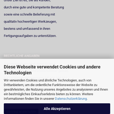
Unser Ziel ist es, Sie als Kunden,
durch eine gute und kompetente Beratung
sowie eine schnelle Belieferung mit
qualitativ hochwertigen Werkzeugen,
bestens und umfassend in ihren
Fertigungsaufgaben zu unterstützen.
RECHTLICHE ANGABEN
Vertretungsberechtigt: René Schrick
Diese Webseite verwendet Cookies und andere
Umsatzsteuer-Identifikationsnummer gemäß
Technologien
§ 27 a Umsatzsteuergesetz: DE 258 598 551
Wir verwenden Cookies und ähnliche Technologien, auch von
Drittanbietern, um die ordentliche Funktionsweise der Website zu
Registergericht: Amtsgericht Neuss
gewährleisten, die Nutzung unseres Angebotes zu analysieren und Ihnen
Registernummer: HRA 6723
ein bestmögliches Einkaufserlebnis bieten zu können. Weitere
Informationen finden Sie in unserer
Datenschutzerklärung
.
Alle Akzeptieren
Vertrag widerrufen