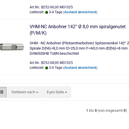
Art.Nr.: B252-06,00 MG1025
Lieferzeit:
3-4 Tage
(Ausland abweichend)
VHM-NC Anbohrer 142° Ø 8,0 mm spiralgenutet
(P/M/K)
VHM - NC Anbohrer (Pilotzentrierbohrer) Spitzenwinkel 142° 
Spirale D(h6)=8,0 mm l2=25,0 mm l1=60,0 mm d2(h6)=8 mm
DIN6535HB TiAlN beschichtet
Art.Nr.: B252-08,00 MG1025
Lieferzeit:
3-4 Tage
(Ausland abweichend)
Sortieren nach
pro Seite
Sortieren nach
8 pro Seite
1
bis
8
(von insgesamt
8
)