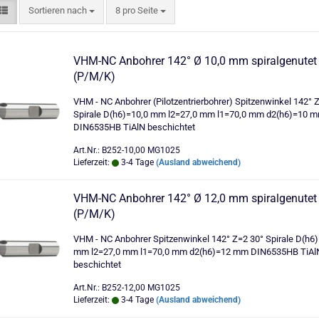
Sortieren nach
pro Seite
Sortieren nach
8 pro Seite
VHM-NC Anbohrer 142° Ø 10,0 mm spiralgenutet
(P/M/K)
VHM - NC Anbohrer (Pilotzentrierbohrer) Spitzenwinkel 142° 
Spirale D(h6)=10,0 mm l2=27,0 mm l1=70,0 mm d2(h6)=10 
DIN6535HB TiAlN beschichtet
Art.Nr.: B252-10,00 MG1025
Lieferzeit:
3-4 Tage
(Ausland abweichend)
VHM-NC Anbohrer 142° Ø 12,0 mm spiralgenutet
(P/M/K)
VHM - NC Anbohrer Spitzenwinkel 142° Z=2 30° Spirale D(h6)
mm l2=27,0 mm l1=70,0 mm d2(h6)=12 mm DIN6535HB TiAl
beschichtet
Art.Nr.: B252-12,00 MG1025
Lieferzeit:
3-4 Tage
(Ausland abweichend)