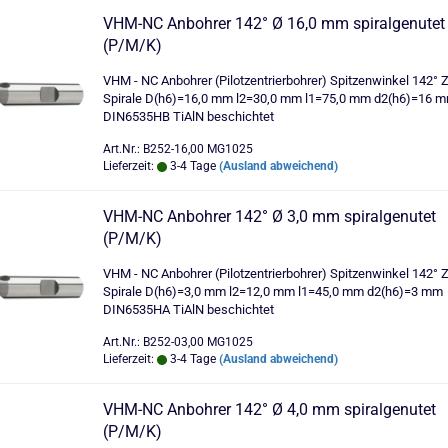
VHM-NC Anbohrer 142° Ø 16,0 mm spiralgenutet
(P/M/K)
VHM - NC Anbohrer (Pilotzentrierbohrer) Spitzenwinkel 142° 
Spirale D(h6)=16,0 mm l2=30,0 mm l1=75,0 mm d2(h6)=16 
DIN6535HB TiAlN beschichtet
Art.Nr.: B252-16,00 MG1025
Lieferzeit:
3-4 Tage
(Ausland abweichend)
VHM-NC Anbohrer 142° Ø 3,0 mm spiralgenutet
(P/M/K)
VHM - NC Anbohrer (Pilotzentrierbohrer) Spitzenwinkel 142° 
Spirale D(h6)=3,0 mm l2=12,0 mm l1=45,0 mm d2(h6)=3 mm
DIN6535HA TiAlN beschichtet
Art.Nr.: B252-03,00 MG1025
Lieferzeit:
3-4 Tage
(Ausland abweichend)
VHM-NC Anbohrer 142° Ø 4,0 mm spiralgenutet
(P/M/K)