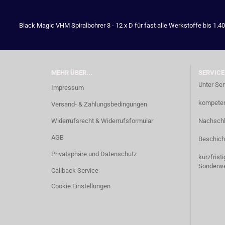
Black Magic VHM Spiralbohrer 3 - 12 x D für fast alle Werkstoffe bis 1.4
MEHR ÜBER...
SERVICE
Unter Ser
Impressum
kompetent
Versand- & Zahlungsbedingungen
Widerrufsrecht & Widerrufsformular
Nachschl
AGB
Beschich
Privatsphäre und Datenschutz
kurzfrist
Sonderw
Callback Service
Cookie Einstellungen