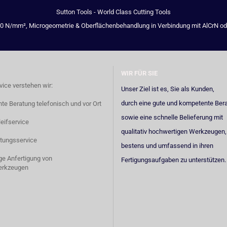
Sutton Tools - World Class Cutting Tools
00 N/mm², Microgeometrie & Oberflächenbehandlung in Verbindung mit AlCrN oder 
WIR FÜR SIE
vice verstehen wir:
Unser Ziel ist es, Sie als Kunden,
durch eine gute und kompetente Ber
e Beratung telefonisch und vor Ort
sowie eine schnelle Belieferung mit
eifservice
qualitativ hochwertigen Werkzeugen,
tungsservice
bestens und umfassend in ihren
ige Anfertigung von
Fertigungsaufgaben zu unterstützen.
erkzeugen