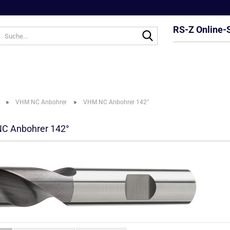
RS-Z Online-
Suche...
»
»
VHM NC Anbohrer
VHM NC Anbohrer 142°
C Anbohrer 142°