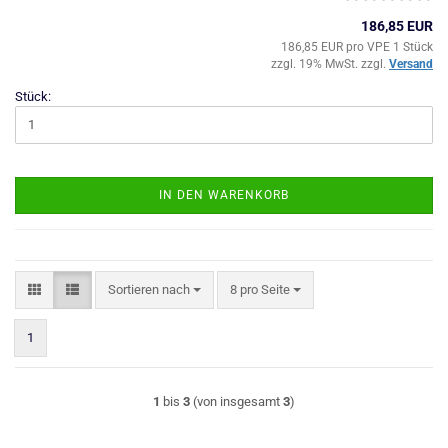
186,85 EUR
186,85 EUR pro VPE 1 Stück
zzgl. 19% MwSt. zzgl.
Versand
Stück:
IN DEN WARENKORB
Sortieren nach
pro Seite
Sortieren nach
8 pro Seite
1
1
bis
3
(von insgesamt
3
)