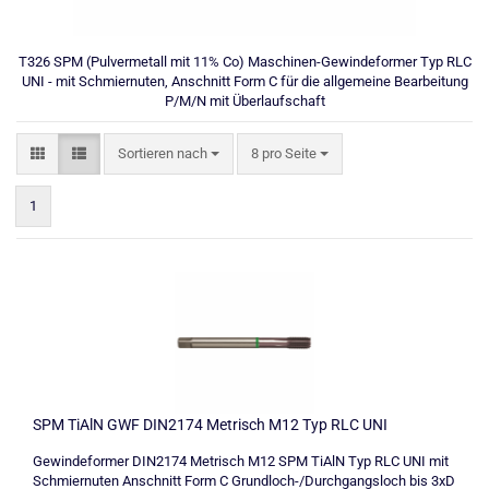
T326 SPM (Pulvermetall mit 11% Co) Maschinen-Gewindeformer Typ RLC
UNI - mit Schmiernuten, Anschnitt Form C für die allgemeine Bearbeitung
P/M/N mit Überlaufschaft
Sortieren nach
pro Seite
Sortieren nach
8 pro Seite
1
SPM TiAlN GWF DIN2174 Metrisch M12 Typ RLC UNI
Gewindeformer DIN2174 Metrisch M12 SPM TiAlN Typ RLC UNI mit
Schmiernuten Anschnitt Form C Grundloch-/Durchgangsloch bis 3xD