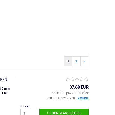
1
2
»
/K/N
37,68 EUR
=8,0 mm
B Uni
37,68 EUR pro VPE 1 Stück
zzgl. 19% MwSt. zzgl.
Versand
Stück:
IN DEN WARENKORB