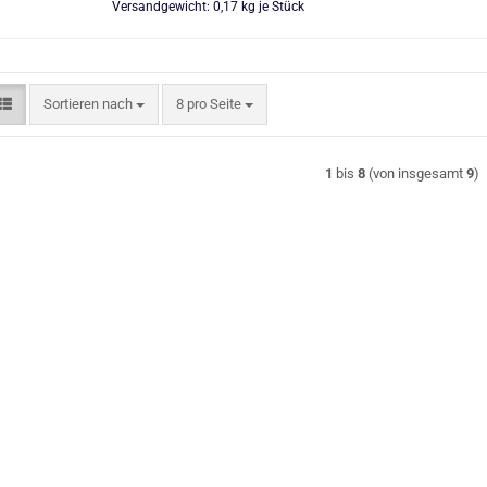
Versandgewicht:
0,17
kg je Stück
Sortieren nach
pro Seite
Sortieren nach
8 pro Seite
1
bis
8
(von insgesamt
9
)