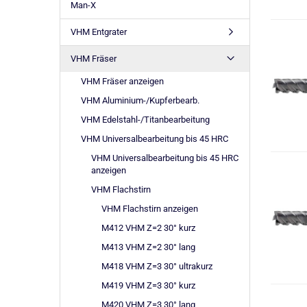
Man-X
VHM Entgrater
VHM Fräser
VHM Fräser anzeigen
VHM Aluminium-/Kupferbearb.
VHM Edelstahl-/Titanbearbeitung
VHM Universalbearbeitung bis 45 HRC
VHM Universalbearbeitung bis 45 HRC
anzeigen
VHM Flachstirn
VHM Flachstirn anzeigen
M412 VHM Z=2 30° kurz
M413 VHM Z=2 30° lang
M418 VHM Z=3 30° ultrakurz
M419 VHM Z=3 30° kurz
M420 VHM Z=3 30° lang