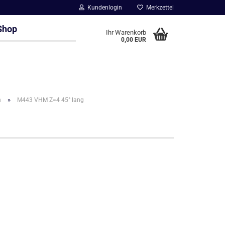
Kundenlogin
Merkzettel
Shop
Ihr Warenkorb
0,00 EUR
»
n
M443 VHM Z=4 45° lang