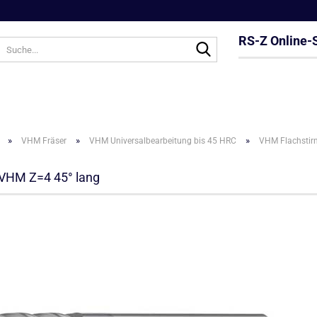
RS-Z Online-
Suche...
»
»
»
VHM Fräser
VHM Universalbearbeitung bis 45 HRC
VHM Flachstir
VHM Z=4 45° lang