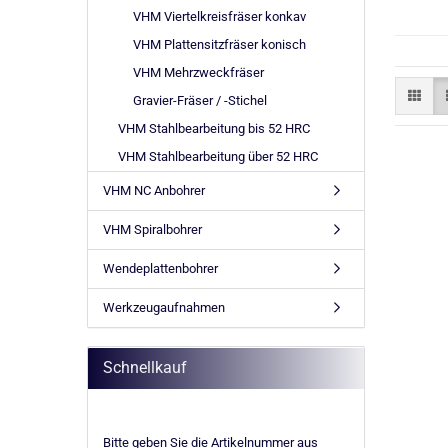
VHM Viertelkreisfräser konkav
VHM Plattensitzfräser konisch
VHM Mehrzweckfräser
Gravier-Fräser / -Stichel
VHM Stahlbearbeitung bis 52 HRC
VHM Stahlbearbeitung über 52 HRC
VHM NC Anbohrer
VHM Spiralbohrer
Wendeplattenbohrer
Werkzeugaufnahmen
Schnellkauf
BITTE
Bitte geben Sie die Artikelnummer aus