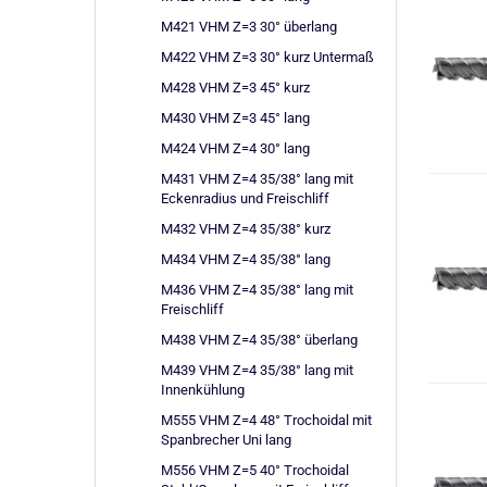
M421 VHM Z=3 30° überlang
M422 VHM Z=3 30° kurz Untermaß
M428 VHM Z=3 45° kurz
M430 VHM Z=3 45° lang
M424 VHM Z=4 30° lang
M431 VHM Z=4 35/38° lang mit
Eckenradius und Freischliff
M432 VHM Z=4 35/38° kurz
M434 VHM Z=4 35/38° lang
M436 VHM Z=4 35/38° lang mit
Freischliff
M438 VHM Z=4 35/38° überlang
M439 VHM Z=4 35/38° lang mit
Innenkühlung
M555 VHM Z=4 48° Trochoidal mit
Spanbrecher Uni lang
M556 VHM Z=5 40° Trochoidal