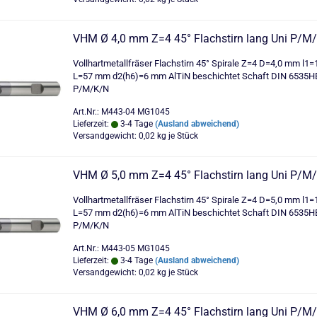
VHM Ø 4,0 mm Z=4 45° Flachstirn lang Uni P/M
Vollhartmetallfräser Flachstirn 45° Spirale Z=4 D=4,0 mm l1
L=57 mm d2(h6)=6 mm AlTiN beschichtet Schaft DIN 6535H
P/M/K/N
Art.Nr.: M443-04 MG1045
Lieferzeit:
3-4 Tage
(Ausland abweichend)
Versandgewicht:
0,02
kg je Stück
VHM Ø 5,0 mm Z=4 45° Flachstirn lang Uni P/M
Vollhartmetallfräser Flachstirn 45° Spirale Z=4 D=5,0 mm l1
L=57 mm d2(h6)=6 mm AlTiN beschichtet Schaft DIN 6535H
P/M/K/N
Art.Nr.: M443-05 MG1045
Lieferzeit:
3-4 Tage
(Ausland abweichend)
Versandgewicht:
0,02
kg je Stück
VHM Ø 6,0 mm Z=4 45° Flachstirn lang Uni P/M