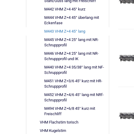
Stahl/Guss lang mit Freischliff
M442 VHM Z=4 45° kurz
M444 VHM Z=4 45° überlang mit
Eckenfase
M443 VHM Z=4 45° lang
M445 VHM Z=4 25° lang mit NR-
Schruppprofil
M446 VHM Z=4 25° lang mit NR-
Schruppprofil und IK
M440 VHM Z=4 35/38° lang mit NF-
Schruppprofil
M451 VHM Z=3/6 45° kurz mit HR-
Schruppprofil
M452 VHM Z=4/6 45° lang mit NRf-
Schruppprofil
M494 VHM Z=6/8 45° kurz mit
Freischliff
VHM Flachstirn torisch
VHM Kugelstirn