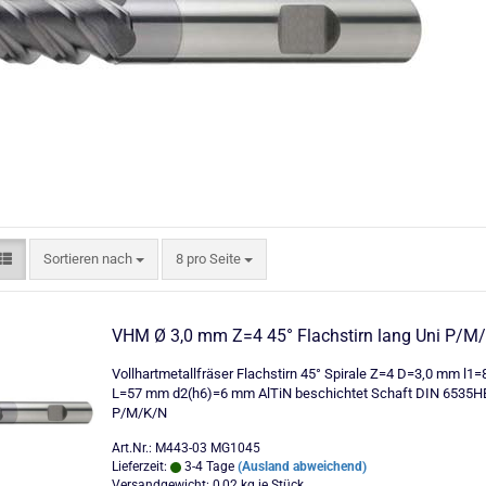
Sortieren nach
pro Seite
Sortieren nach
8 pro Seite
VHM Ø 3,0 mm Z=4 45° Flachstirn lang Uni P/M
Vollhartmetallfräser Flachstirn 45° Spirale Z=4 D=3,0 mm l1
L=57 mm d2(h6)=6 mm AlTiN beschichtet Schaft DIN 6535H
P/M/K/N
Art.Nr.: M443-03 MG1045
Lieferzeit:
3-4 Tage
(Ausland abweichend)
Versandgewicht:
0,02
kg je Stück