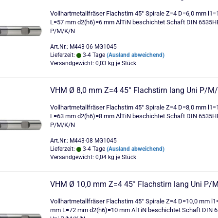
Vollhartmetallfräser Flachstirn 45° Spirale Z=4 D=6,0 mm l1
L=57 mm d2(h6)=6 mm AlTiN beschichtet Schaft DIN 6535H
P/M/K/N
Art.Nr.: M443-06 MG1045
Lieferzeit:
3-4 Tage
(Ausland abweichend)
Versandgewicht:
0,03
kg je Stück
VHM Ø 8,0 mm Z=4 45° Flachstirn lang Uni P/M
Vollhartmetallfräser Flachstirn 45° Spirale Z=4 D=8,0 mm l1
L=63 mm d2(h6)=8 mm AlTiN beschichtet Schaft DIN 6535H
P/M/K/N
Art.Nr.: M443-08 MG1045
Lieferzeit:
3-4 Tage
(Ausland abweichend)
Versandgewicht:
0,04
kg je Stück
VHM Ø 10,0 mm Z=4 45° Flachstirn lang Uni P/
Vollhartmetallfräser Flachstirn 45° Spirale Z=4 D=10,0 mm l1
mm L=72 mm d2(h6)=10 mm AlTiN beschichtet Schaft DIN 