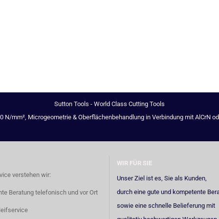
Sutton Tools - World Class Cutting Tools
00 N/mm², Microgeometrie & Oberflächenbehandlung in Verbindung mit AlCrN oder 
WIR FÜR SIE
vice verstehen wir:
Unser Ziel ist es, Sie als Kunden,
durch eine gute und kompetente Ber
e Beratung telefonisch und vor Ort
sowie eine schnelle Belieferung mit
eifservice