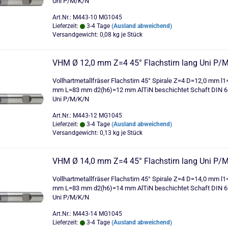
Uni P/M/K/N
Art.Nr.: M443-10 MG1045
Lieferzeit:
3-4 Tage
(Ausland abweichend)
Versandgewicht:
0,08
kg je Stück
VHM Ø 12,0 mm Z=4 45° Flachstirn lang Uni P/
Vollhartmetallfräser Flachstirn 45° Spirale Z=4 D=12,0 mm l1
mm L=83 mm d2(h6)=12 mm AlTiN beschichtet Schaft DIN 
Uni P/M/K/N
Art.Nr.: M443-12 MG1045
Lieferzeit:
3-4 Tage
(Ausland abweichend)
Versandgewicht:
0,13
kg je Stück
VHM Ø 14,0 mm Z=4 45° Flachstirn lang Uni P/
Vollhartmetallfräser Flachstirn 45° Spirale Z=4 D=14,0 mm l1
mm L=83 mm d2(h6)=14 mm AlTiN beschichtet Schaft DIN 
Uni P/M/K/N
Art.Nr.: M443-14 MG1045
Lieferzeit:
3-4 Tage
(Ausland abweichend)