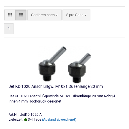
Sortieren nach
pro Seite
Sortieren nach
8 pro Seite
1
Jet KD 1020 Anschlußgw. M10x1 Düsenlänge 20 mm
Jet KD 1020 Anschlußgewinde M10x1 Düsenlänge 20 mm Rohr Ø
innen 4 mm Hochdruck geeignet
Art.Nr.: JetKD 1020-A
Lieferzeit:
3-4 Tage
(Ausland abweichend)