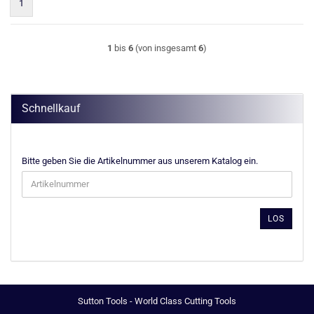
1
1
bis
6
(von insgesamt
6
)
Schnellkauf
BITTE
Bitte geben Sie die Artikelnummer aus unserem Katalog ein.
GEBEN
SIE
DIE
ARTIKELNUMMER
LOS
AUS
UNSEREM
KATALOG
EIN.
Sutton Tools - World Class Cutting Tools