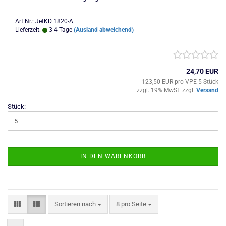
Art.Nr.: JetKD 1820-A
Lieferzeit:
3-4 Tage
(Ausland abweichend)
24,70 EUR
123,50 EUR pro VPE 5 Stück
zzgl. 19% MwSt. zzgl.
Versand
Stück:
IN DEN WARENKORB
Sortieren nach
pro Seite
Sortieren nach
8 pro Seite