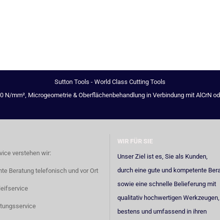
Sutton Tools - World Class Cutting Tools
00 N/mm², Microgeometrie & Oberflächenbehandlung in Verbindung mit AlCrN oder 
WIR FÜR SIE
vice verstehen wir:
Unser Ziel ist es, Sie als Kunden,
durch eine gute und kompetente Ber
e Beratung telefonisch und vor Ort
sowie eine schnelle Belieferung mit
eifservice
qualitativ hochwertigen Werkzeugen,
tungsservice
bestens und umfassend in ihren