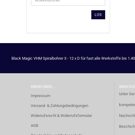
DIE
ARTIKELNUMMER
AUS
LOS
UNSEREM
KATALOG
EIN.
Black Magic VHM Spiralbohrer 3 - 12 x D für fast alle Werkstoffe bis 1.4
MEHR ÜBER...
SERVICE
Unter Ser
Impressum
kompetent
Versand- & Zahlungsbedingungen
Widerrufsrecht & Widerrufsformular
Nachschl
AGB
Beschich