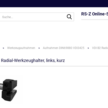
RS-Z Online-
Suche...
»
»
»
Werkzeugaufnahmen
Aufnahmen DIN69880 VDI3425
VDI B2 Radia
 Radial-Werkzeughalter, links, kurz