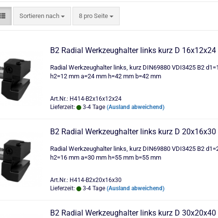
Sortieren nach
pro Seite
Sortieren nach
8 pro Seite
B2 Radial Werkzeughalter links kurz D 16x12x24
Radial Werkzeughalter links, kurz DIN69880 VDI3425 B2 d1
h2=12 mm a=24 mm h=42 mm b=42 mm
Art.Nr.: H414-B2x16x12x24
Lieferzeit:
3-4 Tage
(Ausland abweichend)
B2 Radial Werkzeughalter links kurz D 20x16x30
Radial Werkzeughalter links, kurz DIN69880 VDI3425 B2 d1
h2=16 mm a=30 mm h=55 mm b=55 mm
Art.Nr.: H414-B2x20x16x30
Lieferzeit:
3-4 Tage
(Ausland abweichend)
B2 Radial Werkzeughalter links kurz D 30x20x40