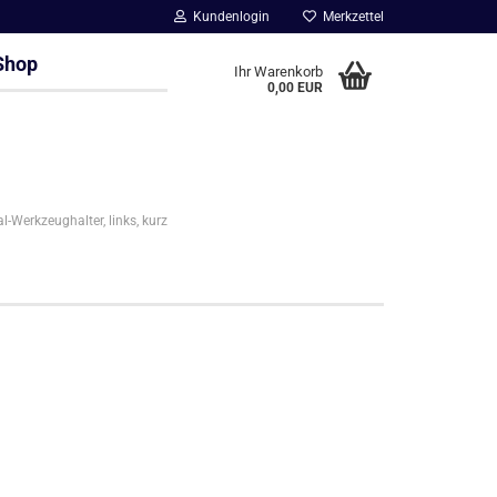
Kundenlogin
Merkzettel
Shop
Ihr Warenkorb
0,00 EUR
l-Werkzeughalter, links, kurz