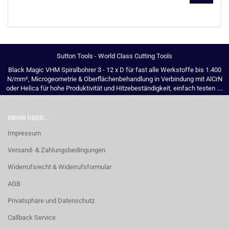
UNSEREM
KATALOG
EIN.
Sutton Tools - World Class Cutting Tools
Black Magic VHM Spiralbohrer 3 - 12 x D für fast alle Werkstoffe bis 1.400
N/mm², Microgeometrie & Oberflächenbehandlung in Verbindung mit AlCrN
oder Helica für hohe Produktivität und Hitzebeständigkeit, einfach testen ....
MEHR ÜBER...
Impressum
Versand- & Zahlungsbedingungen
Widerrufsrecht & Widerrufsformular
AGB
Privatsphäre und Datenschutz
Callback Service