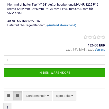
Klemmdrehhalter Typ "M" 93° Außenbearbeitung MVJNR 3225 P16
rechts A=32 mm B=25 mm L=170 mm L1=39 mm C=32 mm für
VNM.1604
Art.Nr.: MVJNR3225 P16
Lieferzeit: 3-4 Tage (Standard)
(Ausland abweichend)
126,00 EUR
zzgl. 19% MwSt. zzgl.
Versand
IN DEN WARENKORB
Sortieren nach
pro Seite
Sortieren nach
8 pro Seite
1