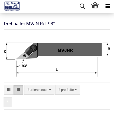
Drehhalter MVJN R/L 93°
Sortieren nach
pro Seite
Sortieren nach
8 pro Seite
1