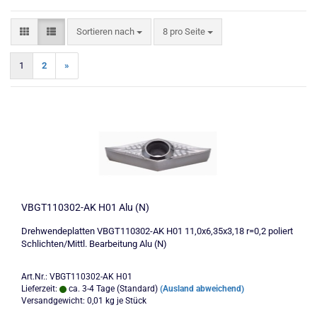
Sortieren nach
pro Seite
Sortieren nach
8 pro Seite
1
2
»
VBGT110302-AK H01 Alu (N)
Drehwendeplatten VBGT110302-AK H01 11,0x6,35x3,18 r=0,2 poliert
Schlichten/Mittl. Bearbeitung Alu (N)
Art.Nr.: VBGT110302-AK H01
Lieferzeit:
ca. 3-4 Tage (Standard)
(Ausland abweichend)
Versandgewicht:
0,01
kg je Stück