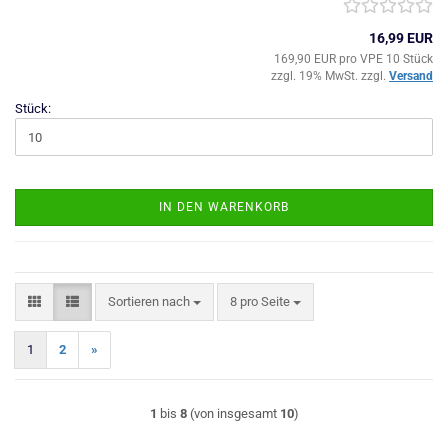
16,99 EUR
169,90 EUR pro VPE 10 Stück
zzgl. 19% MwSt. zzgl.
Versand
Stück:
IN DEN WARENKORB
Sortieren nach
pro Seite
Sortieren nach
8 pro Seite
1
2
»
1
bis
8
(von insgesamt
10
)