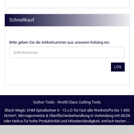
Schnellkauf
BITTE
Bitte geben Sie die Artikelnummer aus unserem Katalog ein.
GEBEN
SIE
DIE
ARTIKELNUMMER
LOS
AUS
UNSEREM
KATALOG
EIN.
Sutton Tools - World Class Cutting Tools
Black Magic VHM Spiralbohrer 3 - 12 x D für fast alle Werkstoffe bis 1.400
N/mm², Microgeometrie & Oberflächenbehandlung in Verbindung mit AlCrN
oder Helica für hohe Produktivität und Hitzebeständigkeit, einfach testen ....