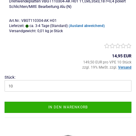
Drehwendeplatten VBGT110304-AK H01 11,0x6,35x3,18 r=0,4 poliert
Schlichten/Mittl. Bearbeitung Alu (N)
Art.Nr.: VBGT110304-AK H01
Lieferzeit:
ca. 3-4 Tage (Standard)
(Ausland abweichend)
Versandgewicht:
0,01
kg je Stück
14,95 EUR
149,50 EUR pro VPE 10 Stück
zzgl. 19% MwSt. zzgl.
Versand
Stück:
IN DEN WARENKORB