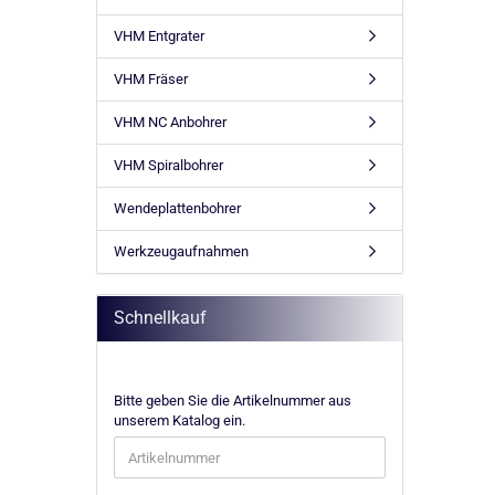
VHM Entgrater
VHM Fräser
VHM NC Anbohrer
VHM Spiralbohrer
Wendeplattenbohrer
Werkzeugaufnahmen
Schnellkauf
BITTE
Bitte geben Sie die Artikelnummer aus
GEBEN
unserem Katalog ein.
SIE
DIE
ARTIKELNUMMER