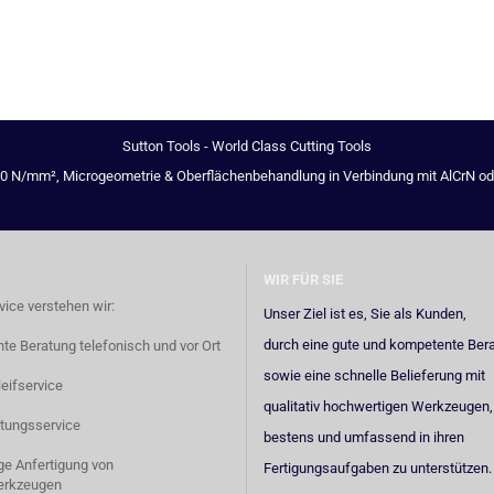
Sutton Tools - World Class Cutting Tools
00 N/mm², Microgeometrie & Oberflächenbehandlung in Verbindung mit AlCrN oder 
WIR FÜR SIE
vice verstehen wir:
Unser Ziel ist es, Sie als Kunden,
durch eine gute und kompetente Ber
e Beratung telefonisch und vor Ort
sowie eine schnelle Belieferung mit
eifservice
qualitativ hochwertigen Werkzeugen,
tungsservice
bestens und umfassend in ihren
ige Anfertigung von
Fertigungsaufgaben zu unterstützen.
erkzeugen