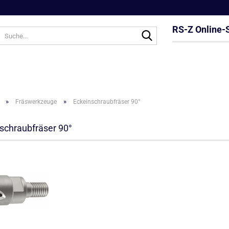
RS-Z Online-
Suche...
»
»
Fräswerkzeuge
Eckeinschraubfräser 90°
schraubfräser 90°