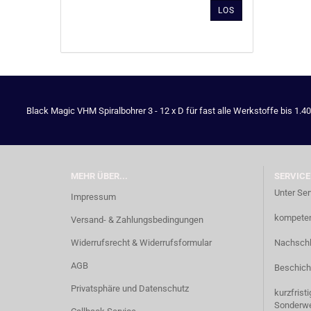
AUS
LOS
UNSEREM
KATALOG
EIN.
Black Magic VHM Spiralbohrer 3 - 12 x D für fast alle Werkstoffe bis 1.4
MEHR ÜBER...
SERVICE
Unter Ser
Impressum
kompetent
Versand- & Zahlungsbedingungen
Widerrufsrecht & Widerrufsformular
Nachschl
AGB
Beschich
Privatsphäre und Datenschutz
kurzfrist
Sonderw