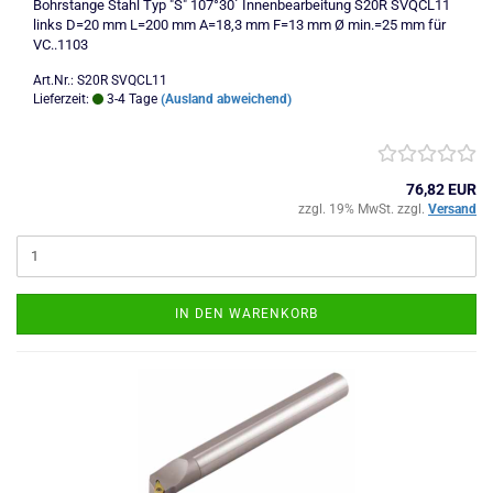
Bohrstange Stahl Typ "S" 107°30´ Innenbearbeitung S20R SVQCL11
links D=20 mm L=200 mm A=18,3 mm F=13 mm Ø min.=25 mm für
VC..1103
Art.Nr.: S20R SVQCL11
Lieferzeit:
3-4 Tage
(Ausland abweichend)
76,82 EUR
zzgl. 19% MwSt. zzgl.
Versand
IN DEN WARENKORB