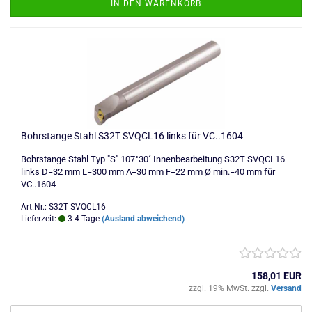
IN DEN WARENKORB
Bohrstange Stahl S32T SVQCL16 links für VC..1604
Bohrstange Stahl Typ "S" 107°30´ Innenbearbeitung S32T SVQCL16
links D=32 mm L=300 mm A=30 mm F=22 mm Ø min.=40 mm für
VC..1604
Art.Nr.: S32T SVQCL16
Lieferzeit:
3-4 Tage
(Ausland abweichend)
158,01 EUR
zzgl. 19% MwSt. zzgl.
Versand