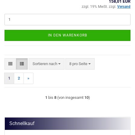
158,01 EUR
zzgl. 19% MwSt. zzgl.
Versand
IN DEN WARENKORB
Sortieren nach
pro Seite
Sortieren nach
8 pro Seite
1
2
»
1
bis
8
(von insgesamt
10
)
Schnellkauf