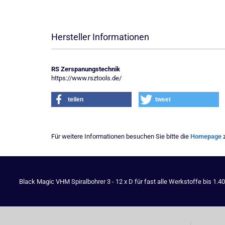
Hersteller Informationen
RS Zerspanungstechnik
https://www.rsztools.de/
teilen
tweet
Für weitere Informationen besuchen Sie bitte die
Homepage
z
Black Magic VHM Spiralbohrer 3 - 12 x D für fast alle Werkstoffe bis 1.4