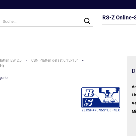
RS-Z Online-
Suche...
»
»
atten EW 2,5
CBN Platten gefast 0,15x15°
H)
D
gorie
Ar
Li
Ve
Mi