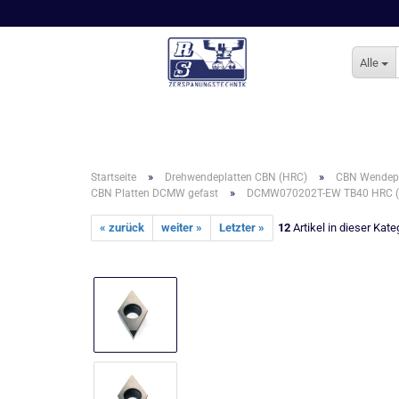
Alle
»
»
Startseite
Drehwendeplatten CBN (HRC)
CBN Wendepl
»
CBN Platten DCMW gefast
DCMW070202T-EW TB40 HRC (
« zurück
weiter »
Letzter »
12
Artikel in dieser Kate