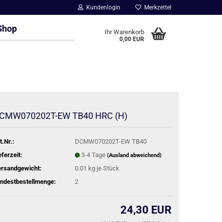
Kundenlogin
Merkzettel
Shop
Ihr Warenkorb
0,00 EUR
CMW070202T-EW TB40 HRC (H)
t.Nr.:
DCMW070202T-EW TB40
eferzeit:
3-4 Tage
(Ausland abweichend)
rsandgewicht:
0.01
kg je Stück
ndestbestellmenge:
2
24,30 EUR