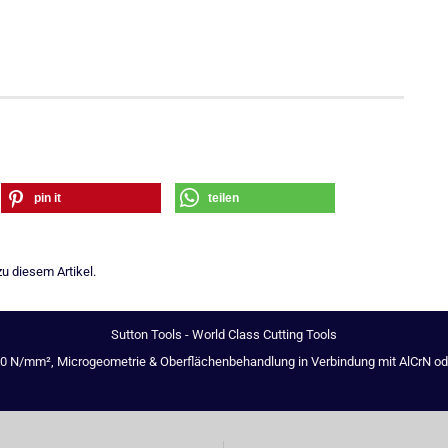
pin it
teilen
u diesem Artikel.
Sutton Tools - World Class Cutting Tools
00 N/mm², Microgeometrie & Oberflächenbehandlung in Verbindung mit AlCrN oder 