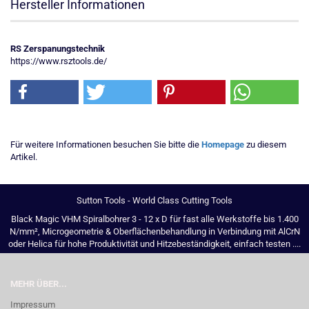
Hersteller Informationen
RS Zerspanungstechnik
https://www.rsztools.de/
Für weitere Informationen besuchen Sie bitte die
Homepage
zu diesem
Artikel.
Sutton Tools - World Class Cutting Tools
Black Magic VHM Spiralbohrer 3 - 12 x D für fast alle Werkstoffe bis 1.400
N/mm², Microgeometrie & Oberflächenbehandlung in Verbindung mit AlCrN
oder Helica für hohe Produktivität und Hitzebeständigkeit, einfach testen ....
MEHR ÜBER...
Impressum