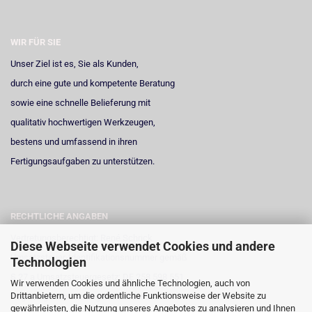
WIR FÜR SIE
Unser Ziel ist es, Sie als Kunden,
durch eine gute und kompetente Beratung
sowie eine schnelle Belieferung mit
qualitativ hochwertigen Werkzeugen,
bestens und umfassend in ihren
Fertigungsaufgaben zu unterstützen.
RECHTLICHE ANGABEN
Vertretungsberechtigt: René Schrick
Diese Webseite verwendet Cookies und andere
Umsatzsteuer-Identifikationsnummer gemäß
Technologien
§ 27 a Umsatzsteuergesetz: DE 258 598 551
Wir verwenden Cookies und ähnliche Technologien, auch von
Drittanbietern, um die ordentliche Funktionsweise der Website zu
Registergericht: Amtsgericht Neuss
gewährleisten, die Nutzung unseres Angebotes zu analysieren und Ihnen