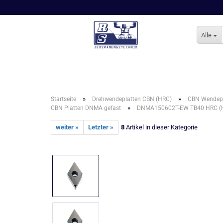
Alle
»
»
Startseite
Drehwendeplatten CBN (HRC)
CBN Wendepl
»
CBN Platten DNMA gefast
DNMA150602T-EW TB40 HRC (
weiter »
Letzter »
8
Artikel in dieser Kategorie