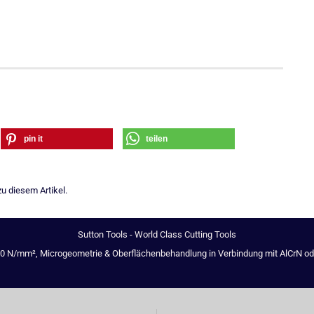
pin it
teilen
u diesem Artikel.
Sutton Tools - World Class Cutting Tools
00 N/mm², Microgeometrie & Oberflächenbehandlung in Verbindung mit AlCrN oder 