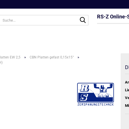
RS-Z Online-
Suche...
»
»
atten EW 2,5
CBN Platten gefast 0,15x15°
H)
D
Ar
Li
Ve
Mi