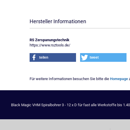
Hersteller Informationen
RS Zerspanungstechnik
https://www.rsztools.de/
teilen
tweet
Für weitere Informationen besuchen Sie bitte die
Homepage
z
Black Magic VHM Spiralbohrer 3 - 12 x D für fast alle Werkstoffe bis 1.4