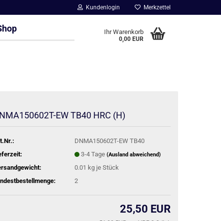
Kundenlogin
Merkzettel
Shop
Ihr Warenkorb
0,00 EUR
NMA150602T-EW TB40 HRC (H)
t.Nr.:
DNMA150602T-EW TB40
eferzeit:
3-4 Tage
(Ausland abweichend)
rsandgewicht:
0.01
kg je Stück
ndestbestellmenge:
2
25,50 EUR