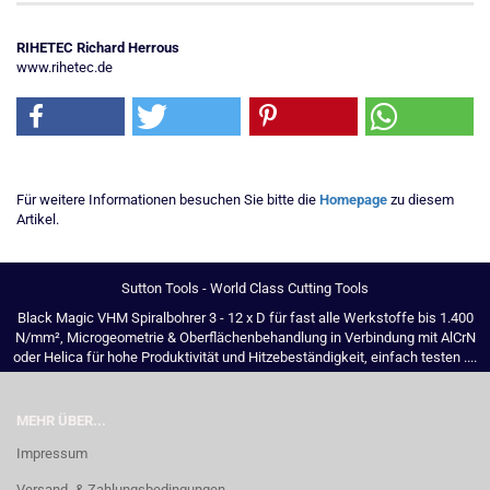
RIHETEC Richard Herrous
www.rihetec.de
Für weitere Informationen besuchen Sie bitte die
Homepage
zu diesem
Artikel.
Sutton Tools - World Class Cutting Tools
Black Magic VHM Spiralbohrer 3 - 12 x D für fast alle Werkstoffe bis 1.400
N/mm², Microgeometrie & Oberflächenbehandlung in Verbindung mit AlCrN
oder Helica für hohe Produktivität und Hitzebeständigkeit, einfach testen ....
MEHR ÜBER...
Impressum
Versand- & Zahlungsbedingungen