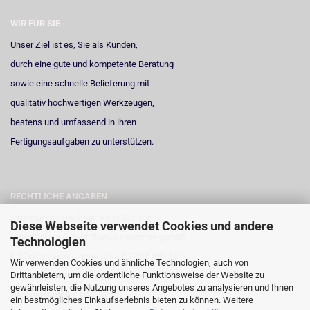
WIR FÜR SIE
Unser Ziel ist es, Sie als Kunden,
durch eine gute und kompetente Beratung
sowie eine schnelle Belieferung mit
qualitativ hochwertigen Werkzeugen,
bestens und umfassend in ihren
Fertigungsaufgaben zu unterstützen.
RECHTLICHE ANGABEN
Vertretungsberechtigt: René Schrick
Diese Webseite verwendet Cookies und andere
Umsatzsteuer-Identifikationsnummer gemäß
Technologien
§ 27 a Umsatzsteuergesetz: DE 258 598 551
Wir verwenden Cookies und ähnliche Technologien, auch von
Drittanbietern, um die ordentliche Funktionsweise der Website zu
Registergericht: Amtsgericht Neuss
gewährleisten, die Nutzung unseres Angebotes zu analysieren und Ihnen
Registernummer: HRA 6723
ein bestmögliches Einkaufserlebnis bieten zu können. Weitere