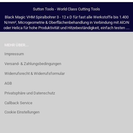
Sutton Tools - World Class Cutting Tools
Black Magic VHM Spiralbohrer 3 - 12 x D für fast alle Werkstoffe bis 1.400
N/mm², Microgeometrie & Oberflächenbehandlung in Verbindung mit AlCrN
oder Helica für hohe Produktivität und Hitzebeständigkeit, einfach testen ....
MEHR ÜBER...
Impressum
Versand- & Zahlungsbedingungen
Widerrufsrecht & Widerrufsformular
AGB
Privatsphäre und Datenschutz
Callback Service
Cookie Einstellungen