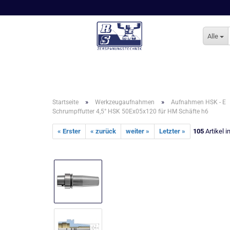
Alle
»
»
Startseite
Werkzeugaufnahmen
Aufnahmen HSK - E
Schrumpffutter 4,5° HSK 50Ex05x120 für HM Schäfte h6
« Erster
« zurück
weiter »
Letzter »
105
Artikel i