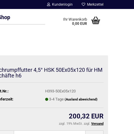
Kundenlogin
Merkzettel
Shop
Ihr Warenkorb
0,00 EUR
chrumpffutter 4,5° HSK 50Ex05x120 für HM
chäfte h6
t.Nr.:
H393-50Ex05x120
eferzeit:
3-4 Tage
(Ausland abweichend)
200,32 EUR
zzgl. 19% MwSt. zzgl.
Versand