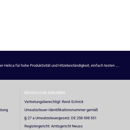
Helica für hohe Produktivität und Hitzebeständigkeit, einfach testen ....
RECHTLICHE ANGABEN
Vertretungsberechtigt: René Schrick
atung
Umsatzsteuer-Identifikationsnummer gemäß
§ 27 a Umsatzsteuergesetz: DE 258 598 551
Registergericht: Amtsgericht Neuss