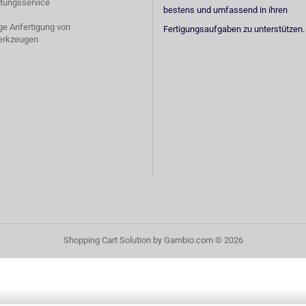
tungsservice
bestens und umfassend in ihren
ige Anfertigung von
Fertigungsaufgaben zu unterstützen.
erkzeugen
Shopping Cart Solution
by Gambio.com © 2026