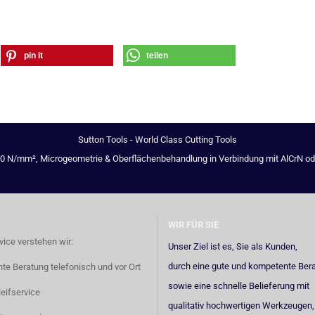
pin it
teilen
Sutton Tools - World Class Cutting Tools
00 N/mm², Microgeometrie & Oberflächenbehandlung in Verbindung mit AlCrN oder 
WIR FÜR SIE
vice verstehen wir:
Unser Ziel ist es, Sie als Kunden,
durch eine gute und kompetente Ber
e Beratung telefonisch und vor Ort
sowie eine schnelle Belieferung mit
eifservice
qualitativ hochwertigen Werkzeugen,