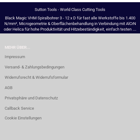
Sutton Tools - World Class Cutting Tools
Black Magic VHM Spiralbohrer 3 - 12 x D für fast alle Werkstoffe bis 1.400
N/mm², Microgeometrie & Oberflächenbehandlung in Verbindung mit AlCrN
oder Helica für hohe Produktivität und Hitzebeständigkeit, einfach testen ....
MEHR ÜBER...
Impressum
Versand- & Zahlungsbedingungen
Widerrufsrecht & Widerrufsformular
AGB
Privatsphäre und Datenschutz
Callback Service
Cookie Einstellungen