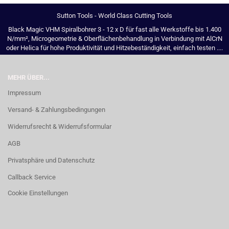
Sutton Tools - World Class Cutting Tools
Black Magic VHM Spiralbohrer 3 - 12 x D für fast alle Werkstoffe bis 1.400
N/mm², Microgeometrie & Oberflächenbehandlung in Verbindung mit AlCrN
oder Helica für hohe Produktivität und Hitzebeständigkeit, einfach testen ....
MEHR ÜBER...
Impressum
Versand- & Zahlungsbedingungen
Widerrufsrecht & Widerrufsformular
AGB
Privatsphäre und Datenschutz
Callback Service
Cookie Einstellungen