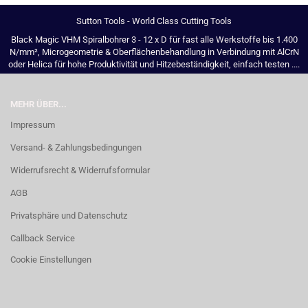
Sutton Tools - World Class Cutting Tools
Black Magic VHM Spiralbohrer 3 - 12 x D für fast alle Werkstoffe bis 1.400
N/mm², Microgeometrie & Oberflächenbehandlung in Verbindung mit AlCrN
oder Helica für hohe Produktivität und Hitzebeständigkeit, einfach testen ....
MEHR ÜBER...
Impressum
Versand- & Zahlungsbedingungen
Widerrufsrecht & Widerrufsformular
AGB
Privatsphäre und Datenschutz
Callback Service
Cookie Einstellungen