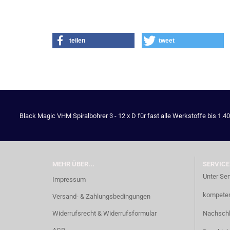
teilen
tweet
Black Magic VHM Spiralbohrer 3 - 12 x D für fast alle Werkstoffe bis 1.4
MEHR ÜBER...
SERVICE
Unter Ser
Impressum
kompetent
Versand- & Zahlungsbedingungen
Widerrufsrecht & Widerrufsformular
Nachschl