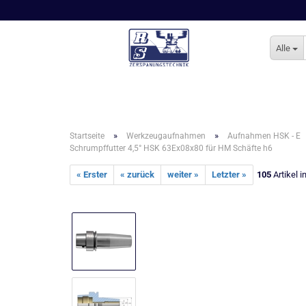
Alle
»
»
Startseite
Werkzeugaufnahmen
Aufnahmen HSK - E
Schrumpffutter 4,5° HSK 63Ex08x80 für HM Schäfte h6
« Erster
« zurück
weiter »
Letzter »
105
Artikel i