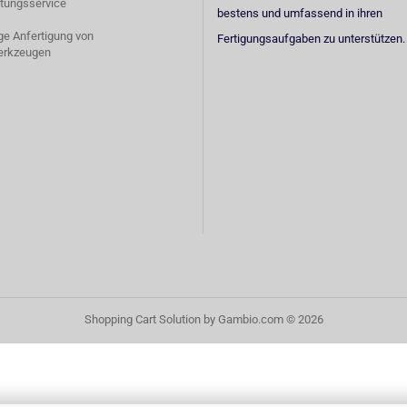
tungsservice
bestens und umfassend in ihren
ige Anfertigung von
Fertigungsaufgaben zu unterstützen.
erkzeugen
Shopping Cart Solution
by Gambio.com © 2026