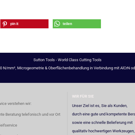
pin it
teilen
Sutton Tools - World Class Cutting Tools
00 N/mm², Microgeometrie & Oberflächenbehandlung in Verbindung mit AlCrN oder 
WIR FÜR SIE
vice verstehen wir:
Unser Ziel ist es, Sie als Kunden,
durch eine gute und kompetente Ber
e Beratung telefonisch und vor Ort
sowie eine schnelle Belieferung mit
eifservice
qualitativ hochwertigen Werkzeugen,