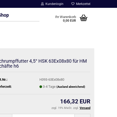
Kundenlogin
Merkzettel
Shop
Ihr Warenkorb
0,00 EUR
chrumpffutter 4,5° HSK 63Ex08x80 für HM
chäfte h6
t.Nr.:
H393-63Ex08x80
eferzeit:
3-4 Tage
(Ausland abweichend)
166,32 EUR
zzgl. 19% MwSt. zzgl.
Versand