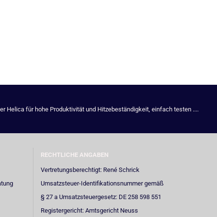
Helica für hohe Produktivität und Hitzebeständigkeit, einfach testen ....
RECHTLICHE ANGABEN
Vertretungsberechtigt: René Schrick
atung
Umsatzsteuer-Identifikationsnummer gemäß
§ 27 a Umsatzsteuergesetz: DE 258 598 551
Registergericht: Amtsgericht Neuss