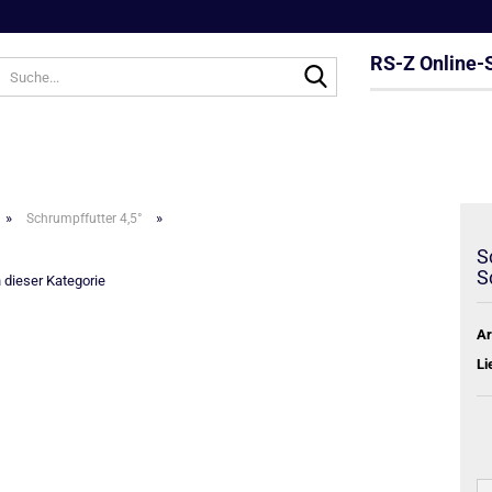
RS-Z Online-
Suche...
»
»
Schrumpffutter 4,5°
S
S
n dieser Kategorie
Ar
Li