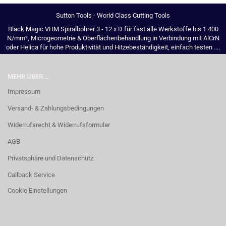
Sutton Tools - World Class Cutting Tools
Black Magic VHM Spiralbohrer 3 - 12 x D für fast alle Werkstoffe bis 1.400
N/mm², Microgeometrie & Oberflächenbehandlung in Verbindung mit AlCrN
oder Helica für hohe Produktivität und Hitzebeständigkeit, einfach testen ....
MEHR ÜBER...
Impressum
Versand- & Zahlungsbedingungen
Widerrufsrecht & Widerrufsformular
AGB
Privatsphäre und Datenschutz
Callback Service
Cookie Einstellungen