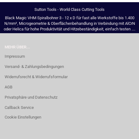
Sutton Tools - World Class Cutting Tools
Black Magic VHM Spiralbohrer 3 - 12 x D für fast alle Werkstoffe bis 1.400
N/mm², Microgeometrie & Oberflächenbehandlung in Verbindung mit AlCrN
oder Helica für hohe Produktivität und Hitzebeständigkeit, einfach testen ....
MEHR ÜBER...
Impressum
Versand- & Zahlungsbedingungen
Widerrufsrecht & Widerrufsformular
AGB
Privatsphäre und Datenschutz
Callback Service
Cookie Einstellungen