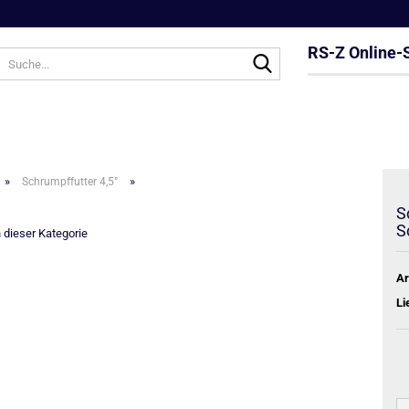
RS-Z Online-
Suche...
»
»
Schrumpffutter 4,5°
S
S
n dieser Kategorie
Ar
Li