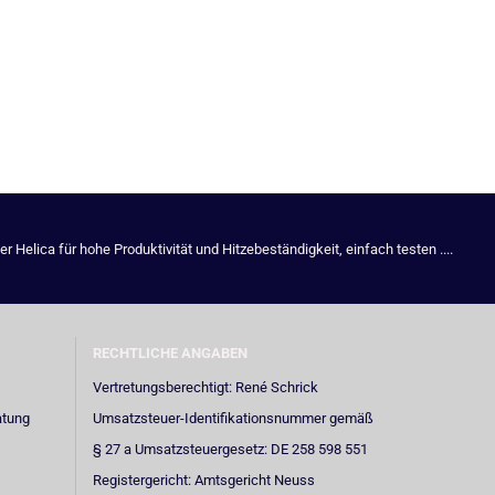
Helica für hohe Produktivität und Hitzebeständigkeit, einfach testen ....
RECHTLICHE ANGABEN
Vertretungsberechtigt: René Schrick
atung
Umsatzsteuer-Identifikationsnummer gemäß
§ 27 a Umsatzsteuergesetz: DE 258 598 551
Registergericht: Amtsgericht Neuss