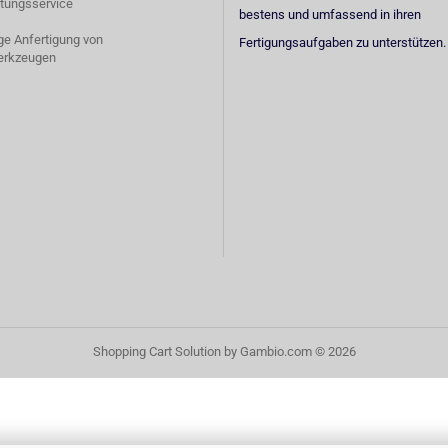
tungsservice
bestens und umfassend in ihren
ige Anfertigung von
Fertigungsaufgaben zu unterstützen.
erkzeugen
Shopping Cart Solution
by Gambio.com © 2026