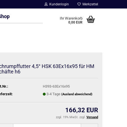
Kundenlogin
Merkzettel
Shop
Ihr Warenkorb
0,00 EUR
chrumpffutter 4,5° HSK 63Ex16x95 für HM
chäfte h6
t.Nr.:
H393-63Ex16x95
eferzeit:
3-4 Tage
(Ausland abweichend)
166,32 EUR
zzgl. 19% MwSt. zzgl.
Versand