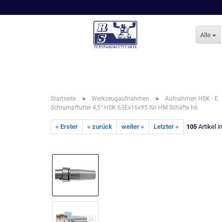
Alle
»
»
Startseite
Werkzeugaufnahmen
Aufnahmen HSK - E
Schrumpffutter 4,5° HSK 63Ex16x95 für HM Schäfte h6
« Erster
« zurück
weiter »
Letzter »
105
Artikel i