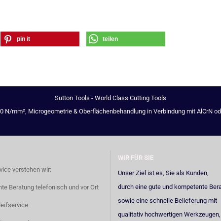
pin it
teilen
Sutton Tools - World Class Cutting Tools
00 N/mm², Microgeometrie & Oberflächenbehandlung in Verbindung mit AlCrN oder 
WIR FÜR SIE
vice verstehen wir:
Unser Ziel ist es, Sie als Kunden,
durch eine gute und kompetente Ber
e Beratung telefonisch und vor Ort
sowie eine schnelle Belieferung mit
eifservice
qualitativ hochwertigen Werkzeugen,