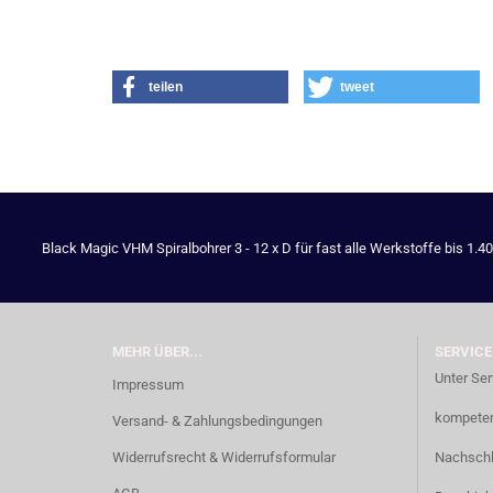
teilen
tweet
Black Magic VHM Spiralbohrer 3 - 12 x D für fast alle Werkstoffe bis 1.4
MEHR ÜBER...
SERVICE
Unter Ser
Impressum
kompetent
Versand- & Zahlungsbedingungen
Widerrufsrecht & Widerrufsformular
Nachschl