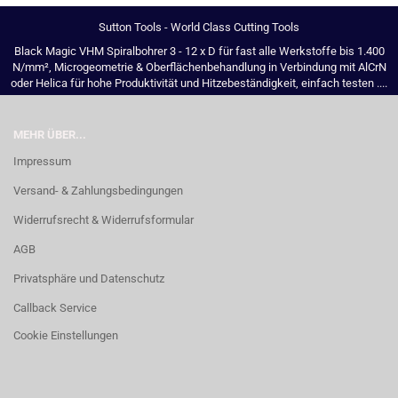
Sutton Tools - World Class Cutting Tools
Black Magic VHM Spiralbohrer 3 - 12 x D für fast alle Werkstoffe bis 1.400
N/mm², Microgeometrie & Oberflächenbehandlung in Verbindung mit AlCrN
oder Helica für hohe Produktivität und Hitzebeständigkeit, einfach testen ....
MEHR ÜBER...
Impressum
Versand- & Zahlungsbedingungen
Widerrufsrecht & Widerrufsformular
AGB
Privatsphäre und Datenschutz
Callback Service
Cookie Einstellungen