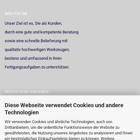
WIR FÜR SIE
Unser Ziel ist es, Sie als Kunden,
durch eine gute und kompetente Beratung
sowie eine schnelle Belieferung mit
qualitativ hochwertigen Werkzeugen,
bestens und umfassend in ihren
Fertigungsaufgaben zu unterstützen.
RECHTLICHE ANGABEN
Vertretungsberechtigt: René Schrick
Diese Webseite verwendet Cookies und andere
Umsatzsteuer-Identifikationsnummer gemäß
Technologien
§ 27 a Umsatzsteuergesetz: DE 258 598 551
Wir verwenden Cookies und ähnliche Technologien, auch von
Drittanbietern, um die ordentliche Funktionsweise der Website zu
Registergericht: Amtsgericht Neuss
gewährleisten, die Nutzung unseres Angebotes zu analysieren und Ihnen
Registernummer: HRA 6723
ein bestmögliches Einkaufserlebnis bieten zu können. Weitere