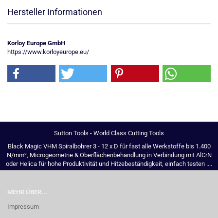
Hersteller Informationen
Korloy Europe GmbH
https://www.korloyeurope.eu/
Sutton Tools - World Class Cutting Tools
Black Magic VHM Spiralbohrer 3 - 12 x D für fast alle Werkstoffe bis 1.400
N/mm², Microgeometrie & Oberflächenbehandlung in Verbindung mit AlCrN
oder Helica für hohe Produktivität und Hitzebeständigkeit, einfach testen ....
MEHR ÜBER...
Impressum