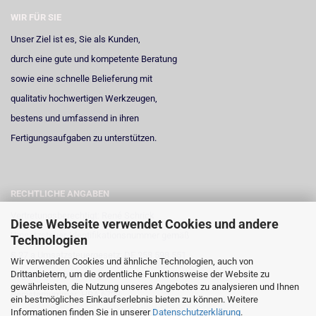
WIR FÜR SIE
Unser Ziel ist es, Sie als Kunden,
durch eine gute und kompetente Beratung
sowie eine schnelle Belieferung mit
qualitativ hochwertigen Werkzeugen,
bestens und umfassend in ihren
Fertigungsaufgaben zu unterstützen.
RECHTLICHE ANGABEN
Vertretungsberechtigt: René Schrick
Diese Webseite verwendet Cookies und andere
Umsatzsteuer-Identifikationsnummer gemäß
Technologien
§ 27 a Umsatzsteuergesetz: DE 258 598 551
Wir verwenden Cookies und ähnliche Technologien, auch von
Drittanbietern, um die ordentliche Funktionsweise der Website zu
Registergericht: Amtsgericht Neuss
gewährleisten, die Nutzung unseres Angebotes zu analysieren und Ihnen
Registernummer: HRA 6723
ein bestmögliches Einkaufserlebnis bieten zu können. Weitere
Informationen finden Sie in unserer
Datenschutzerklärung
.