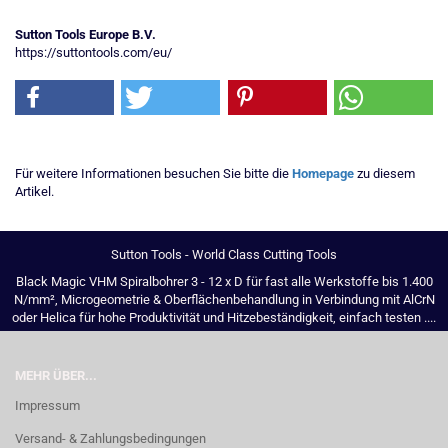
Sutton Tools Europe B.V.
https://suttontools.com/eu/
Für weitere Informationen besuchen Sie bitte die
Homepage
zu diesem
Artikel.
Sutton Tools - World Class Cutting Tools
Black Magic VHM Spiralbohrer 3 - 12 x D für fast alle Werkstoffe bis 1.400
N/mm², Microgeometrie & Oberflächenbehandlung in Verbindung mit AlCrN
oder Helica für hohe Produktivität und Hitzebeständigkeit, einfach testen ....
MEHR ÜBER...
Impressum
Versand- & Zahlungsbedingungen