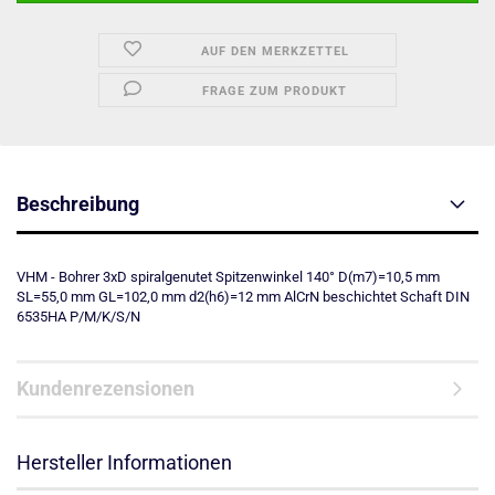
AUF DEN MERKZETTEL
FRAGE ZUM PRODUKT
Beschreibung
VHM - Bohrer 3xD spiralgenutet Spitzenwinkel 140° D(m7)=10,5 mm
SL=55,0 mm GL=102,0 mm d2(h6)=12 mm AlCrN beschichtet Schaft DIN
6535HA P/M/K/S/N
Kundenrezensionen
Hersteller Informationen