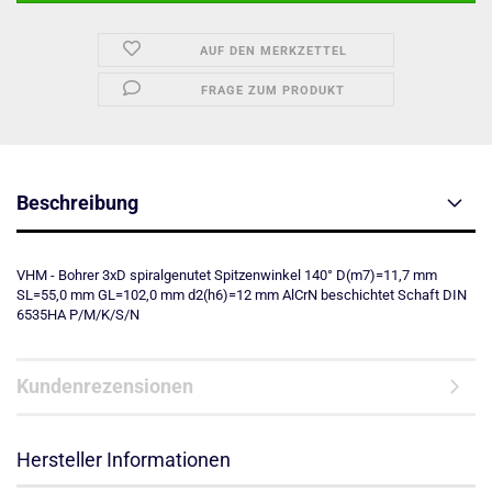
AUF DEN MERKZETTEL
FRAGE ZUM PRODUKT
Beschreibung
VHM - Bohrer 3xD spiralgenutet Spitzenwinkel 140° D(m7)=11,7 mm
SL=55,0 mm GL=102,0 mm d2(h6)=12 mm AlCrN beschichtet Schaft DIN
6535HA P/M/K/S/N
Kundenrezensionen
Hersteller Informationen