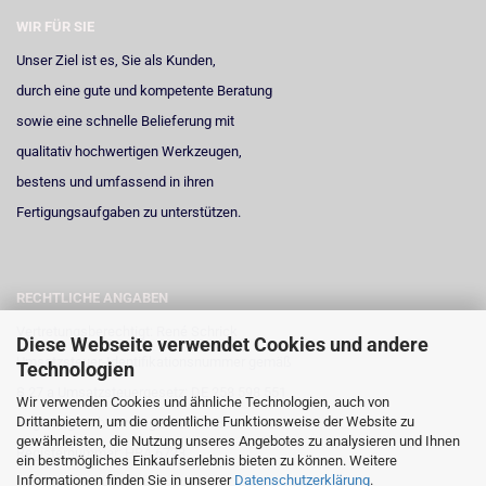
WIR FÜR SIE
Unser Ziel ist es, Sie als Kunden,
durch eine gute und kompetente Beratung
sowie eine schnelle Belieferung mit
qualitativ hochwertigen Werkzeugen,
bestens und umfassend in ihren
Fertigungsaufgaben zu unterstützen.
RECHTLICHE ANGABEN
Vertretungsberechtigt: René Schrick
Diese Webseite verwendet Cookies und andere
Umsatzsteuer-Identifikationsnummer gemäß
Technologien
§ 27 a Umsatzsteuergesetz: DE 258 598 551
Wir verwenden Cookies und ähnliche Technologien, auch von
Drittanbietern, um die ordentliche Funktionsweise der Website zu
Registergericht: Amtsgericht Neuss
gewährleisten, die Nutzung unseres Angebotes zu analysieren und Ihnen
Registernummer: HRA 6723
ein bestmögliches Einkaufserlebnis bieten zu können. Weitere
Informationen finden Sie in unserer
Datenschutzerklärung
.