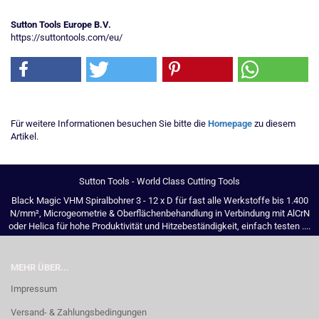
Sutton Tools Europe B.V.
https://suttontools.com/eu/
Für weitere Informationen besuchen Sie bitte die
Homepage
zu diesem
Artikel.
Sutton Tools - World Class Cutting Tools
Black Magic VHM Spiralbohrer 3 - 12 x D für fast alle Werkstoffe bis 1.400
N/mm², Microgeometrie & Oberflächenbehandlung in Verbindung mit AlCrN
oder Helica für hohe Produktivität und Hitzebeständigkeit, einfach testen ....
MEHR ÜBER...
Impressum
Versand- & Zahlungsbedingungen