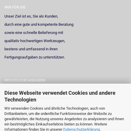
WIR FÜR SIE
Unser Ziel ist es, Sie als Kunden,
durch eine gute und kompetente Beratung
sowie eine schnelle Belieferung mit
qualitativ hochwertigen Werkzeugen,
bestens und umfassend in ihren
Fertigungsaufgaben zu unterstützen.
RECHTLICHE ANGABEN
Vertretungsberechtigt: René Schrick
Diese Webseite verwendet Cookies und andere
Umsatzsteuer-Identifikationsnummer gemäß
Technologien
§ 27 a Umsatzsteuergesetz: DE 258 598 551
Wir verwenden Cookies und ähnliche Technologien, auch von
Drittanbietern, um die ordentliche Funktionsweise der Website zu
Registergericht: Amtsgericht Neuss
gewährleisten, die Nutzung unseres Angebotes zu analysieren und Ihnen
Registernummer: HRA 6723
ein bestmögliches Einkaufserlebnis bieten zu können. Weitere
Informationen finden Sie in unserer
Datenschutzerklärung
.