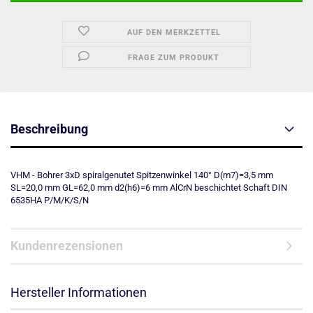
AUF DEN MERKZETTEL
FRAGE ZUM PRODUKT
Beschreibung
VHM - Bohrer 3xD spiralgenutet Spitzenwinkel 140° D(m7)=3,5 mm
SL=20,0 mm GL=62,0 mm d2(h6)=6 mm AlCrN beschichtet Schaft DIN
6535HA P/M/K/S/N
Kundenrezensionen
Hersteller Informationen