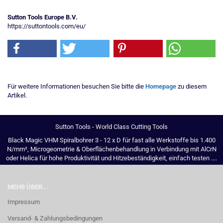
Sutton Tools Europe B.V.
https://suttontools.com/eu/
Für weitere Informationen besuchen Sie bitte die
Homepage
zu diesem
Artikel.
Sutton Tools - World Class Cutting Tools
Black Magic VHM Spiralbohrer 3 - 12 x D für fast alle Werkstoffe bis 1.400
N/mm², Microgeometrie & Oberflächenbehandlung in Verbindung mit AlCrN
oder Helica für hohe Produktivität und Hitzebeständigkeit, einfach testen ....
MEHR ÜBER...
Impressum
Versand- & Zahlungsbedingungen