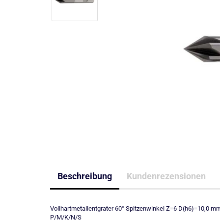
Beschreibung
Kundenrezensionen
Vollhartmetallentgrater 60° Spitzenwinkel Z=6 D(h6)=10,0
P/M/K/N/S