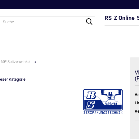
RS-Z Online-
Suche...
»
60º Spitzenwinkel
V
(
dieser Kategorie
Ar
Li
Ve