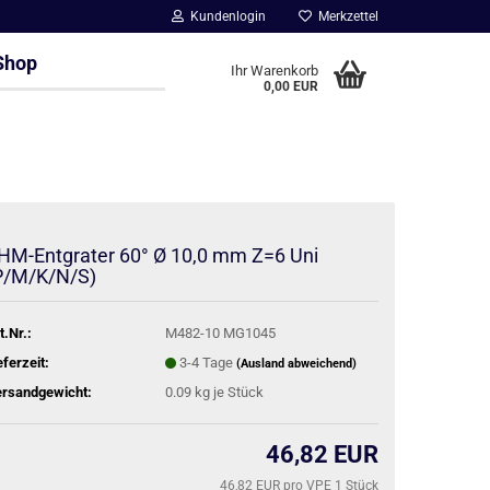
Kundenlogin
Merkzettel
Shop
Ihr Warenkorb
0,00 EUR
HM-Entgrater 60° Ø 10,0 mm Z=6 Uni
P/M/K/N/S)
t.Nr.:
M482-10 MG1045
eferzeit:
3-4 Tage
(Ausland abweichend)
rsandgewicht:
0.09
kg je Stück
46,82 EUR
46,82 EUR pro VPE 1 Stück