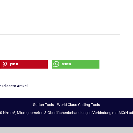
pin it
teilen
u diesem Artikel.
Sutton Tools - World Class Cutting Tools
00 N/mm², Microgeometrie & Oberflächenbehandlung in Verbindung mit AlCrN oder 