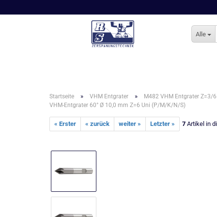
Alle
»
»
Startseite
VHM Entgrater
M482 VHM Entgrater Z=3/6 
VHM-Entgrater 60° Ø 10,0 mm Z=6 Uni (P/M/K/N/S)
« Erster
« zurück
weiter »
Letzter »
7
Artikel in 