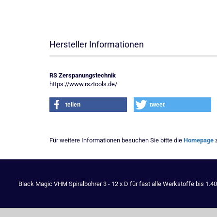
Hersteller Informationen
RS Zerspanungstechnik
https://www.rsztools.de/
teilen
tweet
Für weitere Informationen besuchen Sie bitte die
Homepage
z
Black Magic VHM Spiralbohrer 3 - 12 x D für fast alle Werkstoffe bis 1.4