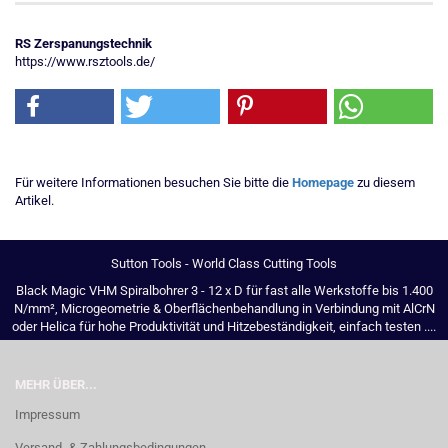
RS Zerspanungstechnik
https://www.rsztools.de/
Für weitere Informationen besuchen Sie bitte die
Homepage
zu diesem
Artikel.
Sutton Tools - World Class Cutting Tools
Black Magic VHM Spiralbohrer 3 - 12 x D für fast alle Werkstoffe bis 1.400
N/mm², Microgeometrie & Oberflächenbehandlung in Verbindung mit AlCrN
oder Helica für hohe Produktivität und Hitzebeständigkeit, einfach testen ....
MEHR ÜBER...
Impressum
Versand- & Zahlungsbedingungen