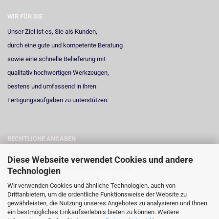
WIR FÜR SIE
Unser Ziel ist es, Sie als Kunden,
durch eine gute und kompetente Beratung
sowie eine schnelle Belieferung mit
qualitativ hochwertigen Werkzeugen,
bestens und umfassend in ihren
Fertigungsaufgaben zu unterstützen.
RECHTLICHE ANGABEN
Vertretungsberechtigt: René Schrick
Diese Webseite verwendet Cookies und andere
Umsatzsteuer-Identifikationsnummer gemäß
Technologien
§ 27 a Umsatzsteuergesetz: DE 258 598 551
Wir verwenden Cookies und ähnliche Technologien, auch von
Drittanbietern, um die ordentliche Funktionsweise der Website zu
Registergericht: Amtsgericht Neuss
gewährleisten, die Nutzung unseres Angebotes zu analysieren und Ihnen
Registernummer: HRA 6723
ein bestmögliches Einkaufserlebnis bieten zu können. Weitere