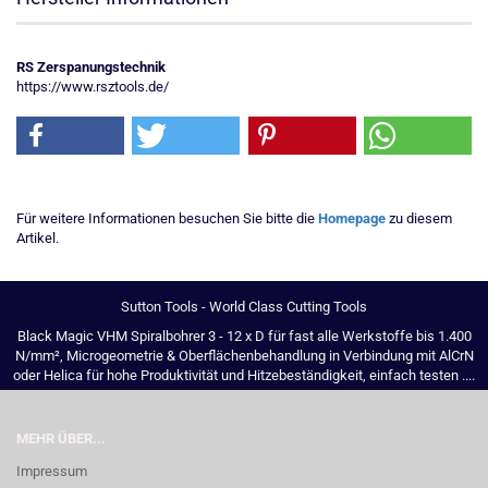
RS Zerspanungstechnik
https://www.rsztools.de/
Für weitere Informationen besuchen Sie bitte die
Homepage
zu diesem
Artikel.
Sutton Tools - World Class Cutting Tools
Black Magic VHM Spiralbohrer 3 - 12 x D für fast alle Werkstoffe bis 1.400
N/mm², Microgeometrie & Oberflächenbehandlung in Verbindung mit AlCrN
oder Helica für hohe Produktivität und Hitzebeständigkeit, einfach testen ....
MEHR ÜBER...
Impressum