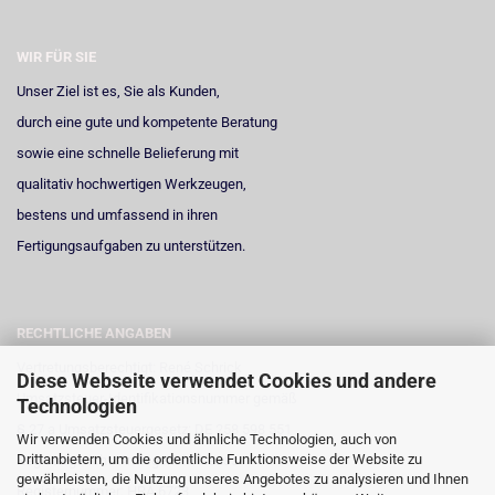
WIR FÜR SIE
Unser Ziel ist es, Sie als Kunden,
durch eine gute und kompetente Beratung
sowie eine schnelle Belieferung mit
qualitativ hochwertigen Werkzeugen,
bestens und umfassend in ihren
Fertigungsaufgaben zu unterstützen.
RECHTLICHE ANGABEN
Vertretungsberechtigt: René Schrick
Diese Webseite verwendet Cookies und andere
Umsatzsteuer-Identifikationsnummer gemäß
Technologien
§ 27 a Umsatzsteuergesetz: DE 258 598 551
Wir verwenden Cookies und ähnliche Technologien, auch von
Drittanbietern, um die ordentliche Funktionsweise der Website zu
Registergericht: Amtsgericht Neuss
gewährleisten, die Nutzung unseres Angebotes zu analysieren und Ihnen
Registernummer: HRA 6723