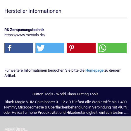
Hersteller Informationen
RS Zerspanungstechnik
https://www.rsztools.de/
Für weitere Informationen besuchen Sie bitte die
Homepage
zu diesem
Artikel.
Sutton Tools - World Class Cutting Tools
Black Magic VHM Spiralbohrer 3 - 12 x D für fast alle Werkstoffe bis 1.400
N/mm², Microgeometrie & Oberflächenbehandlung in Verbindung mit AlCrN
oder Helica für hohe Produktivität und Hitzebeständigkeit, einfach testen ....
MEHR ÜBER...