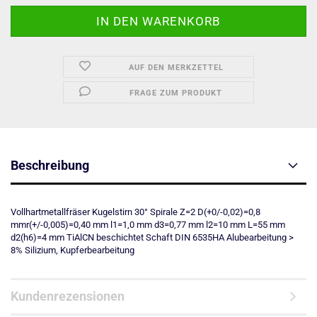
AUF DEN MERKZETTEL
FRAGE ZUM PRODUKT
Beschreibung
Vollhartmetallfräser Kugelstirn 30° Spirale Z=2 D(+0/-0,02)=0,8
mmr(+/-0,005)=0,40 mm l1=1,0 mm d3=0,77 mm l2=10 mm L=55 mm
d2(h6)=4 mm TiAlCN beschichtet Schaft DIN 6535HA Alubearbeitung >
8% Silizium, Kupferbearbeitung
Kundenrezensionen