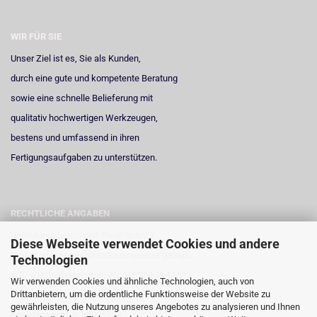
WIR FÜR SIE
Unser Ziel ist es, Sie als Kunden,
durch eine gute und kompetente Beratung
sowie eine schnelle Belieferung mit
qualitativ hochwertigen Werkzeugen,
bestens und umfassend in ihren
Fertigungsaufgaben zu unterstützen.
RECHTLICHE ANGABEN
Vertretungsberechtigt: René Schrick
Diese Webseite verwendet Cookies und andere
Umsatzsteuer-Identifikationsnummer gemäß
Technologien
§ 27 a Umsatzsteuergesetz: DE 258 598 551
Wir verwenden Cookies und ähnliche Technologien, auch von
Drittanbietern, um die ordentliche Funktionsweise der Website zu
Registergericht: Amtsgericht Neuss
gewährleisten, die Nutzung unseres Angebotes zu analysieren und Ihnen
Registernummer: HRA 6723