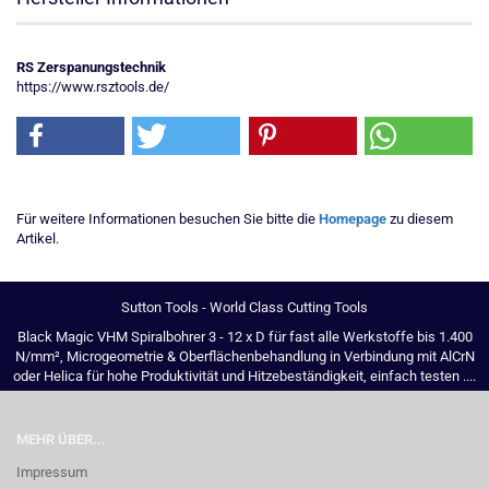
RS Zerspanungstechnik
https://www.rsztools.de/
Für weitere Informationen besuchen Sie bitte die
Homepage
zu diesem
Artikel.
Sutton Tools - World Class Cutting Tools
Black Magic VHM Spiralbohrer 3 - 12 x D für fast alle Werkstoffe bis 1.400
N/mm², Microgeometrie & Oberflächenbehandlung in Verbindung mit AlCrN
oder Helica für hohe Produktivität und Hitzebeständigkeit, einfach testen ....
MEHR ÜBER...
Impressum