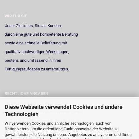
WIR FÜR SIE
Unser Ziel ist es, Sie als Kunden,
durch eine gute und kompetente Beratung
sowie eine schnelle Belieferung mit
qualitativ hochwertigen Werkzeugen,
bestens und umfassend in ihren
Fertigungsaufgaben zu unterstützen.
RECHTLICHE ANGABEN
Vertretungsberechtigt: René Schrick
Diese Webseite verwendet Cookies und andere
Umsatzsteuer-Identifikationsnummer gemäß
Technologien
§ 27 a Umsatzsteuergesetz: DE 258 598 551
Wir verwenden Cookies und ähnliche Technologien, auch von
Drittanbietern, um die ordentliche Funktionsweise der Website zu
Registergericht: Amtsgericht Neuss
gewährleisten, die Nutzung unseres Angebotes zu analysieren und Ihnen
Registernummer: HRA 6723