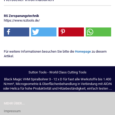
RS Zerspanungstechnik
https://www.rsztools.de/
Für weitere Informationen besuchen Sie bitte die
Homepage
zu diesem
Artikel.
Sutton Tools - World Class Cutting Tools
Black Magic VHM Spiralbohrer 3 - 12 x D für fast alle Werkstoffe bis 1.400
N/mm², Microgeometrie & Oberflächenbehandlung in Verbindung mit AlCrN
oder Helica für hohe Produktivität und Hitzebeständigkeit, einfach testen ....
MEHR ÜBER...
Impressum