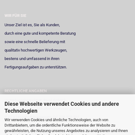
WIR FÜR SIE
Unser Ziel ist es, Sie als Kunden,
durch eine gute und kompetente Beratung
sowie eine schnelle Belieferung mit
qualitativ hochwertigen Werkzeugen,
bestens und umfassend in ihren
Fertigungsaufgaben zu unterstützen.
RECHTLICHE ANGABEN
Vertretungsberechtigt: René Schrick
Diese Webseite verwendet Cookies und andere
Umsatzsteuer-Identifikationsnummer gemäß
Technologien
§ 27 a Umsatzsteuergesetz: DE 258 598 551
Wir verwenden Cookies und ähnliche Technologien, auch von
Drittanbietern, um die ordentliche Funktionsweise der Website zu
Registergericht: Amtsgericht Neuss
gewährleisten, die Nutzung unseres Angebotes zu analysieren und Ihnen
Registernummer: HRA 6723