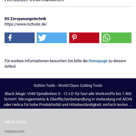
RS Zerspanungstechnik
https://www.rsztools.de/
Für weitere Informationen besuchen Sie bitte die
Homepage
zu diesem
Artikel.
Sutton Tools - World Class Cutting Tools
Black Magic VHM Spiralbohrer 3 - 12 x D für fast alle Werkstoffe bis 1.400
N/mm², Microgeometrie & Oberflächenbehandlung in Verbindung mit AlCrN
oder Helica für hohe Produktivität und Hitzebeständigkeit, einfach testen ....
MEHR ÜBER...
Impressum