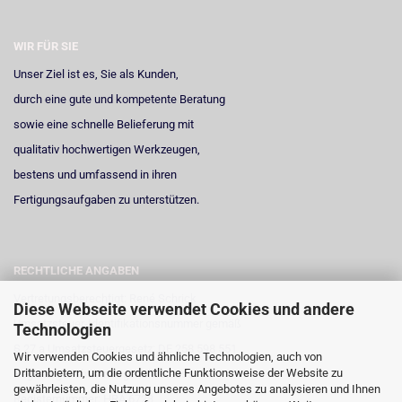
WIR FÜR SIE
Unser Ziel ist es, Sie als Kunden,
durch eine gute und kompetente Beratung
sowie eine schnelle Belieferung mit
qualitativ hochwertigen Werkzeugen,
bestens und umfassend in ihren
Fertigungsaufgaben zu unterstützen.
RECHTLICHE ANGABEN
Vertretungsberechtigt: René Schrick
Diese Webseite verwendet Cookies und andere
Umsatzsteuer-Identifikationsnummer gemäß
Technologien
§ 27 a Umsatzsteuergesetz: DE 258 598 551
Wir verwenden Cookies und ähnliche Technologien, auch von
Drittanbietern, um die ordentliche Funktionsweise der Website zu
Registergericht: Amtsgericht Neuss
gewährleisten, die Nutzung unseres Angebotes zu analysieren und Ihnen
Registernummer: HRA 6723