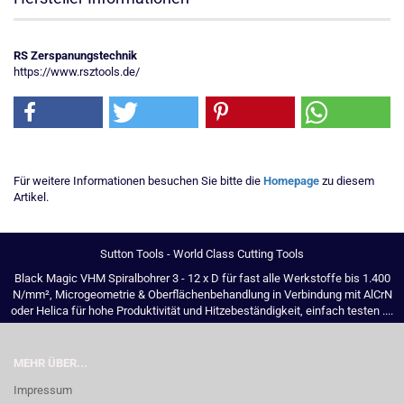
RS Zerspanungstechnik
https://www.rsztools.de/
Für weitere Informationen besuchen Sie bitte die
Homepage
zu diesem
Artikel.
Sutton Tools - World Class Cutting Tools
Black Magic VHM Spiralbohrer 3 - 12 x D für fast alle Werkstoffe bis 1.400
N/mm², Microgeometrie & Oberflächenbehandlung in Verbindung mit AlCrN
oder Helica für hohe Produktivität und Hitzebeständigkeit, einfach testen ....
MEHR ÜBER...
Impressum