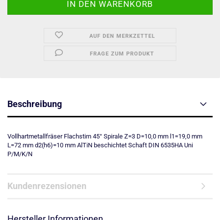
AUF DEN MERKZETTEL
FRAGE ZUM PRODUKT
Beschreibung
Vollhartmetallfräser Flachstirn 45° Spirale Z=3 D=10,0 mm l1=19,0 mm
L=72 mm d2(h6)=10 mm AlTiN beschichtet Schaft DIN 6535HA Uni
P/M/K/N
Kundenrezensionen
Hersteller Informationen