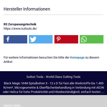
Hersteller Informationen
RS Zerspanungstechnik
https://www.rsztools.de/
Für weitere Informationen besuchen Sie bitte die
Homepage
zu diesem
Artikel.
Sutton Tools - World Class Cutting Tools
Black Magic VHM Spiralbohrer 3 - 12 x D für fast alle Werkstoffe bis 1.400
N/mm², Microgeometrie & Oberflächenbehandlung in Verbindung mit AlCrN
oder Helica für hohe Produktivität und Hitzebeständigkeit, einfach testen ....
MEHR ÜBER...