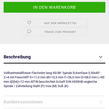
AUF DEN MERKZETTEL
FRAGE ZUM PRODUKT
Beschreibung
Vollhartmetallfräser Flachstirn lang 35/38° Spirale Eckenfase 0,30x45°
Z=4 mit Freischliff D=11,0 mm d3=10,5 mm l1=26,0 mm l2=38,0 mm L=83
mm d2(h6)=12 mm AlTiN beschichtet Schaft DIN 6535HB ungleiche
Spirale / Zahnteilung Stahl (P) Inox (M) Guß (K)
Kundenrezensionen